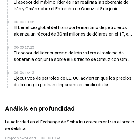
El asesor del máximo líder de Irán reafirma la soberanía de
Irán y Omán sobre el Estrecho de Ormuz el 6 de junio
06-06 13:32
El beneficio global del transporte marítimo de petroleros
alcanza un récord de 36 mil millones de dólares en el 1T, en
medio del conflicto del Estrecho de Ormuz, pero las tarifas
corren riesgo de desplome
06-05 17:25
El asesor del líder supremo de Irán reitera el reclamo de
soberanía conjunta sobre el Estrecho de Ormuz con Omán
el 6 de junio
06-05 15:13
Ejecutivos de petróleo de EE. UU. advierten que los precios
de la energía podrían dispararse en medio de las
disrupciones en el Estrecho de Ormuz
Análisis en profundidad
La actividad en el Exchange de Shiba Inu crece mientras el precio
se debilita
Crypto News Land
06-06 19:49