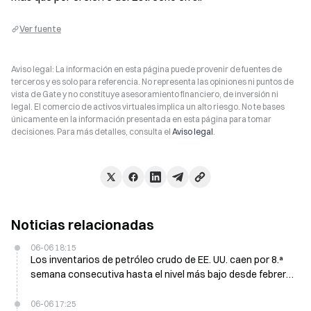
Ver fuente
Aviso legal: La información en esta página puede provenir de fuentes de
terceros y es solo para referencia. No representa las opiniones ni puntos de
vista de Gate y no constituye asesoramiento financiero, de inversión ni
legal. El comercio de activos virtuales implica un alto riesgo. No te bases
únicamente en la información presentada en esta página para tomar
decisiones. Para más detalles, consulta el
Aviso legal
.
Noticias relacionadas
06-06 18:15
Los inventarios de petróleo crudo de EE. UU. caen por 8.ª
semana consecutiva hasta el nivel más bajo desde febrero
de 2024, aumenta el riesgo de un repunte del precio del
petróleo
06-06 17:25