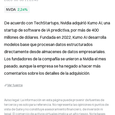
NVDA
2,24%
De acuerdo con TechStartups, Nvidia adquirió Kumo AI, una 
startup de software de IA predictiva, por más de 400 
millones de dólares. Fundada en 2022, Kumo AI desarrolla 
modelos base que procesan datos estructurados 
directamente desde almacenes de datos empresariales. 
Los fundadores de la compañía se unieron a Nvidia el mes 
pasado, aunque la empresa se ha negado a hacer más 
comentarios sobre los detalles de la adquisición.
Ver fuente
Aviso legal: La información en esta página puede provenir de fuentes de
terceros y es solo para referencia. No representa las opiniones ni puntos de
vista de Gate y no constituye asesoramiento financiero, de inversión ni
legal. El comercio de activos virtuales implica un alto riesgo. No te bases