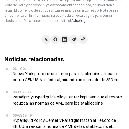
vista de Gate y no constituye asesoramiento financiero, de inversión ni
legal. El comercio de activos virtuales implica un alto riesgo. No te bases
únicamente en la información presentada en esta página para tomar
decisiones. Para más detalles, consulta el
Aviso legal
.
Noticias relacionadas
06-10 07:21
Nueva York propone un marco para stablecoins alineado
con la GENIUS Act federal, mirando un mercado de 250 mil
millones de dólares+
06-09 21:22
Paradigm y Hyperliquid Policy Center impulsan que el tesoro
reduzca las normas de AML para los stablecoins
06-09 18:49
Hyperliquid Policy Center y Paradigm instan al Tesoro de
EE. UU. a revisar la norma de AML de las stablecoins el