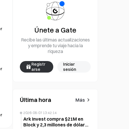
Únete a Gate
r
Recibe las últimas actualizaciones
y emprende tu viaje hacia la
riqueza
e
Registr
Iniciar
r
arse
sesión
Última hora
Más
2026-08-07 13:42:14
r
Ark Invest compra $21M en
Block y 2,3 millones de dólares