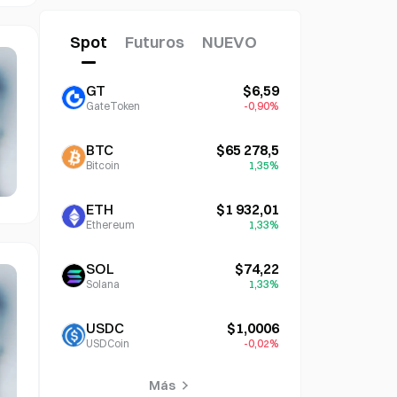
mensual mínimo de 10.000.
Spot
Futuros
NUEVO
GT
$6,59
GateToken
-0,90%
BTC
$65 278,5
Bitcoin
1,35%
ETH
$1 932,01
Ethereum
1,33%
SOL
$74,22
Solana
1,33%
USDC
$1,0006
USDCoin
-0,02%
Más