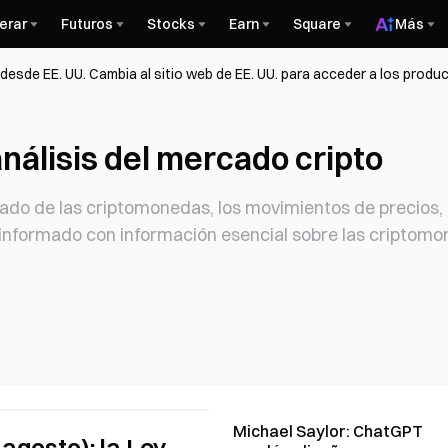
erar
Futuros
Stocks
Earn
Square
Más
esde EE. UU. Cambia al sitio web de EE. UU. para acceder a los produc
nálisis del mercado cripto
o de las criptomonedas, los movimientos de precios, el
informado con información esencial sobre las criptomo
Michael Saylor: ChatGPT
 agosto): la Ley