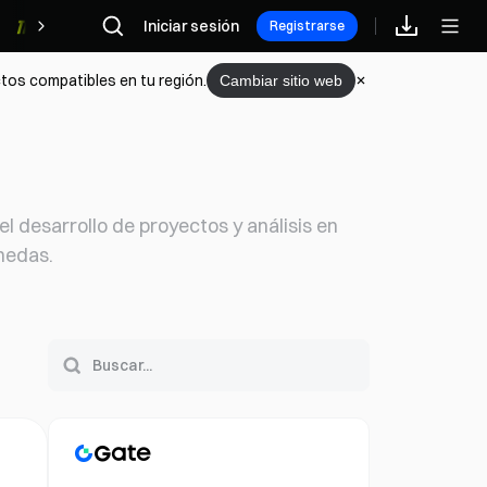
Iniciar sesión
Recompensas
Registrarse
tos compatibles en tu región.
Cambiar sitio web
 desarrollo de proyectos y análisis en
nedas.