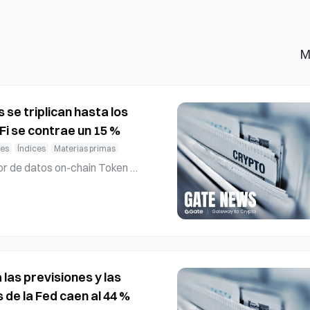
M
se triplican hasta los
Fi se contrae un 15 %
les
Índices
Materias primas
or de datos on-chain Token Te
os de activos del mundo real t
xchanges descentralizados se
mo año, pasando de 2300 millon
re el segundo trimestre de 202
tos totales en DeFi cayeron a
iodo, mientras qu
a las previsiones y las
 de la Fed caen al 44 %