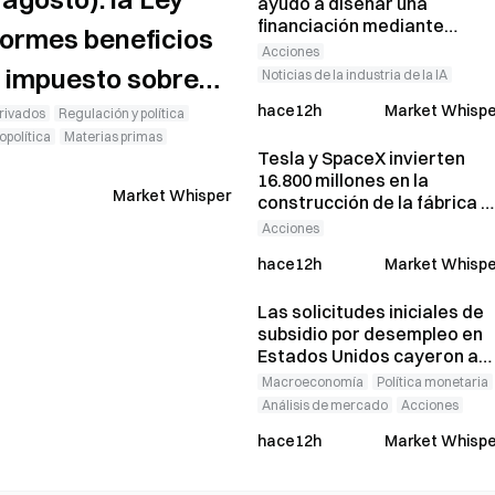
ayudó a diseñar una
financiación mediante
ormes beneficios
acciones preferentes que
Acciones
permitió recaudar 15.000
l impuesto sobre
Noticias de la industria de la IA
millones de dólares
hace12h
Market Whispe
s transacciones
rivados
Regulación y política
opolítica
Materias primas
Tesla y SpaceX invierten
16.800 millones en la
Market Whisper
construcción de la fábrica d
obleas Terafab; Intel
Acciones
confirma su incorporación
hace12h
Market Whispe
Las solicitudes iniciales de
subsidio por desempleo en
Estados Unidos cayeron a
199.000; Bitcoin cedió sus
Macroeconomía
Política monetaria
ganancias y cotiza a 64.312
Análisis de mercado
Acciones
dólares.
hace12h
Market Whispe