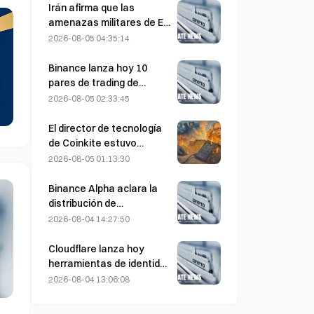
el 4 de agosto
Irán afirma que las
amenazas militares de EE.
UU. retrasan el acuerdo
2026-08-05 04:35:14
del 5 de agosto con Omán
sobre el estrecho de
Binance lanza hoy 10
Ormuz
pares de trading de
bStocks a las 20:00
2026-08-05 02:33:45
(UTC+8), sin comisiones
de maker
El director de tecnología
de Coinkite estuvo
implicado en el incidente
2026-08-05 01:13:30
de seguridad relacionado
con una vulnerabilidad de
Binance Alpha aclara la
Coldcard, que
distribución de
desencadenó cuatro
recompensas de
2026-08-04 14:27:50
oleadas de ataques y
MarsCoin: se envían
provocó pérdidas por
automáticamente a los
Cloudflare lanza hoy
valor de 114 millones de
titulares de billeteras,
herramientas de identidad
dólares.
mientras que los usuarios
y billetera para agentes
2026-08-04 13:06:08
de CEX reciben SPCXB
de IA
según un promedio