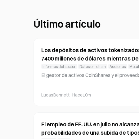
Último artículo
Los depósitos de activos tokenizados 
7400 millones de dólares mientras De
Informes del sector
Datos on-chain
Acciones
Meta
El gestor de activos CoinShares y el proveed
rminal informaron el jueves de que los depósit
okenizados en plataformas de préstamo y e
LucasBennett
·
Hace10m
multiplicaron por más de tres durante el últi
es de dólares a 7400 millones de dólares ent
5 y el segundo trimestre de 2026. Los depósi
proximadamente un 15% durante el mismo per
El empleo de EE. UU. en julio no alcanz
probabilidades de una subida de tipos