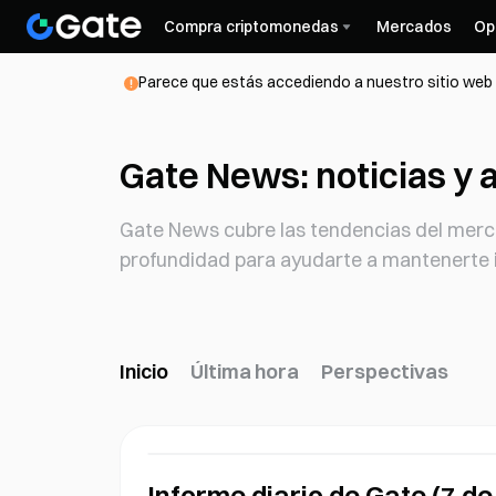
Compra criptomonedas
Mercados
Op
Parece que estás accediendo a nuestro sitio web d
Gate News: noticias y a
Gate News cubre las tendencias del mercad
profundidad para ayudarte a mantenerte 
Inicio
Última hora
Perspectivas
Informe diario de Gate (7 de