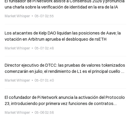
El fundador de Pi Network asiste a Consensus 2026 y pronuncia
una charla sobre la verificación de identidad en la era de la IA
Market Whisper
05-07 02:55
Los atacantes de Kelp DAO liquidan las posiciones de Aave; la
votación en Arbitrum aprueba el desbloqueo de rsETH
Market Whisper
05-07 02:48
Director ejecutivo de DTCC: las pruebas de valores tokenizados
comenzarán en julio; el rendimiento de L1 es el principal cuello de
botella
Market Whisper
05-07 01:40
El cofundador de Pi Network anuncia la activación del Protocolo
23, introduciendo por primera vez funciones de contratos
inteligentes
Market Whisper
05-06 02:58