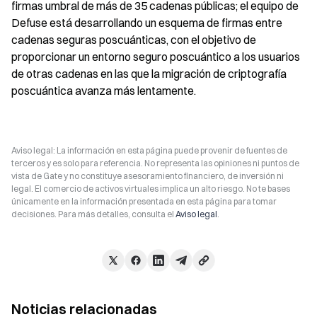
firmas umbral de más de 35 cadenas públicas; el equipo de 
Defuse está desarrollando un esquema de firmas entre 
cadenas seguras poscuánticas, con el objetivo de 
proporcionar un entorno seguro poscuántico a los usuarios 
de otras cadenas en las que la migración de criptografía 
poscuántica avanza más lentamente.
Aviso legal: La información en esta página puede provenir de fuentes de
terceros y es solo para referencia. No representa las opiniones ni puntos de
vista de Gate y no constituye asesoramiento financiero, de inversión ni
legal. El comercio de activos virtuales implica un alto riesgo. No te bases
únicamente en la información presentada en esta página para tomar
decisiones. Para más detalles, consulta el
Aviso legal
.
Noticias relacionadas