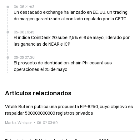
05-06 21:53
Un destacado exchange ha lanzado en EE. UU. un trading
de margen garantizado al contado regulado por la CFTC,
con un apalancamiento de 10x
05-06 19:45
El índice CoinDesk 20 sube 2,5% el 6 de mayo, liderado por
las ganancias de NEAR e ICP
05-05 07:36
El proyecto de identidad on-chain Phi cesará sus
operaciones el 25 de mayo
Artículos relacionados
Vitalik Buterin publica una propuesta EIP-8250, cuyo objetivo es
respaldar 500000000000 registros privados
Market Whisper
05-07 03:59