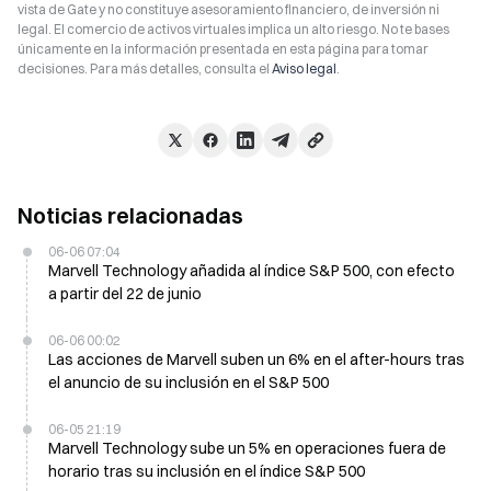
vista de Gate y no constituye asesoramiento financiero, de inversión ni
legal. El comercio de activos virtuales implica un alto riesgo. No te bases
únicamente en la información presentada en esta página para tomar
decisiones. Para más detalles, consulta el
Aviso legal
.
Noticias relacionadas
06-06 07:04
Marvell Technology añadida al índice S&P 500, con efecto
a partir del 22 de junio
06-06 00:02
Las acciones de Marvell suben un 6% en el after-hours tras
el anuncio de su inclusión en el S&P 500
06-05 21:19
Marvell Technology sube un 5% en operaciones fuera de
horario tras su inclusión en el índice S&P 500