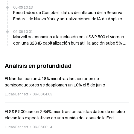
06-05 20:23
Resultados de Campbell, datos de inflación de la Reserva
Federal de Nueva York y actualizaciones de IA de Apple en
el WWDC, todo el lunes
06-05 10:01
Marvell se encamina a la inclusión en el S&P 500 el viernes
con una $264B capitalización bursátil, la acción sube 5% el
jueves
Análisis en profundidad
El Nasdaq cae un 4,18% mientras las acciones de
semiconductores se desploman un 10% el 5 de junio
Lucas Bennett
06-06 04:03
El S&P 500 cae un 2,64% mientras los sólidos datos de empleo
elevan las expectativas de una subida de tasas de la Fed
Lucas Bennett
06-06 00:14