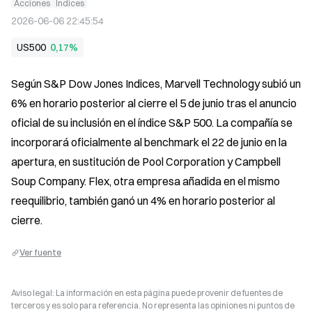
Acciones
Índices
2026-06-06 22:45:54
US500
0,17%
Según S&P Dow Jones Indices, Marvell Technology subió un 
6% en horario posterior al cierre el 5 de junio tras el anuncio 
oficial de su inclusión en el índice S&P 500. La compañía se 
incorporará oficialmente al benchmark el 22 de junio en la 
apertura, en sustitución de Pool Corporation y Campbell 
Soup Company. Flex, otra empresa añadida en el mismo 
reequilibrio, también ganó un 4% en horario posterior al 
cierre.
Ver fuente
Aviso legal: La información en esta página puede provenir de fuentes de
terceros y es solo para referencia. No representa las opiniones ni puntos de