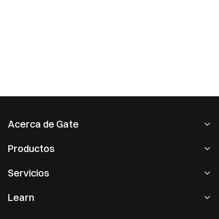
Acerca de Gate
Acerca de nosotros
Productos
Empleo
P2P
Servicios
Sala de prensa
Conversión y trading en bloques
Ventajas VIP
Patrocinador de Oracle Red Bull Racing
Learn
Trading de spot
Institucional
Acuerdo de usuario
Academia
Margen