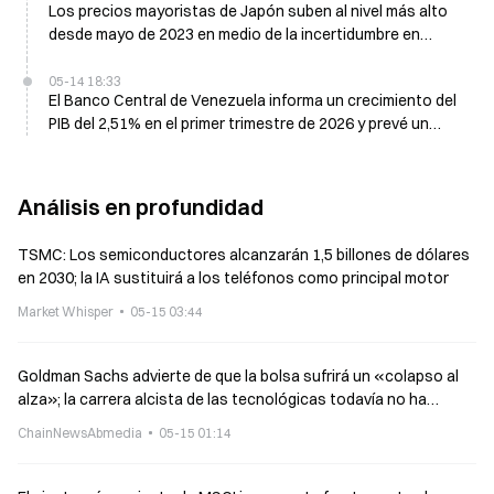
Los precios mayoristas de Japón suben al nivel más alto
desde mayo de 2023 en medio de la incertidumbre en
Oriente Medio
05-14 18:33
El Banco Central de Venezuela informa un crecimiento del
PIB del 2,51% en el primer trimestre de 2026 y prevé un
crecimiento del 8% para fin de año
Análisis en profundidad
TSMC: Los semiconductores alcanzarán 1,5 billones de dólares
en 2030; la IA sustituirá a los teléfonos como principal motor
Market Whisper
05-15 03:44
Goldman Sachs advierte de que la bolsa sufrirá un «colapso al
alza»; la carrera alcista de las tecnológicas todavía no ha
terminado
ChainNewsAbmedia
05-15 01:14