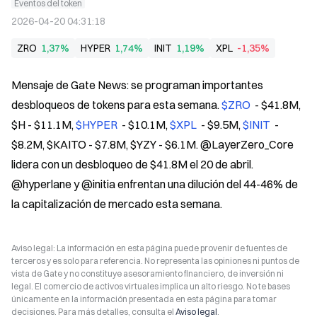
Eventos del token
2026-04-20 04:31:18
ZRO
1,37%
HYPER
1,74%
INIT
1,19%
XPL
-1,35%
Mensaje de Gate News: se programan importantes 
desbloqueos de tokens para esta semana. 
$ZRO 
 - $41.8M, 
$H - $11.1M, 
$HYPER 
 - $10.1M, 
$XPL 
 - $9.5M, 
$INIT 
 - 
$8.2M, $KAITO - $7.8M, $YZY - $6.1M. @LayerZero_Core 
lidera con un desbloqueo de $41.8M el 20 de abril. 
@hyperlane y @initia enfrentan una dilución del 44-46% de 
la capitalización de mercado esta semana.
Aviso legal: La información en esta página puede provenir de fuentes de
terceros y es solo para referencia. No representa las opiniones ni puntos de
vista de Gate y no constituye asesoramiento financiero, de inversión ni
legal. El comercio de activos virtuales implica un alto riesgo. No te bases
únicamente en la información presentada en esta página para tomar
decisiones. Para más detalles, consulta el
Aviso legal
.