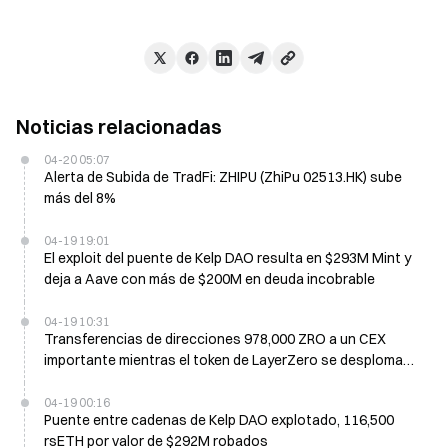
Noticias relacionadas
04-20 05:07
Alerta de Subida de TradFi: ZHIPU (ZhiPu 02513.HK) sube
más del 8%
04-19 19:01
El exploit del puente de Kelp DAO resulta en $293M Mint y
deja a Aave con más de $200M en deuda incobrable
04-19 10:31
Transferencias de direcciones 978,000 ZRO a un CEX
importante mientras el token de LayerZero se desploma
18%
04-19 00:16
Puente entre cadenas de Kelp DAO explotado, 116,500
rsETH por valor de $292M robados