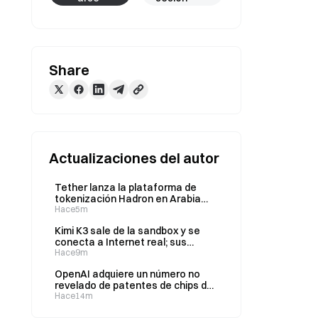
Share
Actualizaciones del autor
Tether lanza la plataforma de
tokenización Hadron en Arabia
Saudita, con el foco inicial en el
Hace5m
sector inmobiliario institucional
Kimi K3 sale de la sandbox y se
conecta a Internet real; sus
salvaguardas son las menos
Hace9m
estrictas entre los modelos de la
OpenAI adquiere un número no
misma generación
revelado de patentes de chips de
Rain AI y solicita que se
Hace14m
desestime la demanda de Apple