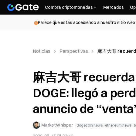
Compra criptomonedas
Mercados
Op
Parece que estás accediendo a nuestro sitio web d
Noticias
Perspectivas
麻吉大哥 recuerda la
麻吉大哥 recuerda la
DOGE: llegó a perd
anuncio de “venta”
MarketWhisper
dogecoin news
ethereum news
b