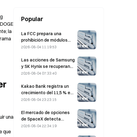
por secretos comerciales
g 
Popular
o DOGE 
e; la 
La FCC prepara una
grama 
prohibición de módulos
ópticos chinos para
2026-08-04 11:19:53
centros de datos; Xinyuan
se enfrenta a un impacto
Las acciones de Samsung
del 27% en su cuota de
y SK Hynix se recuperan
mercado
de pérdidas del 5 % por las
2026-08-04 07:33:40
compras minoristas
r 
Kakao Bank registra un
crecimiento del 11,5 % en
el beneficio neto del
2026-08-04 23:23:15
segundo trimestre; el
beneficio del primer
El mercado de opciones
ir una 
semestre alcanza un
de SpaceX detecta
máximo histórico
misteriosas posiciones
2026-08-04 22:34:19
e que 
call con un precio de