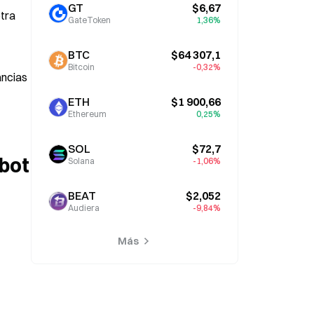
GT
$6,67
tra 
GateToken
1,36%
BTC
$64 307,1
Bitcoin
-0,32%
ncias 
ETH
$1 900,66
Ethereum
0,25%
SOL
$72,7
rbot
Solana
-1,06%
BEAT
$2,052
Audiera
-9,84%
Más