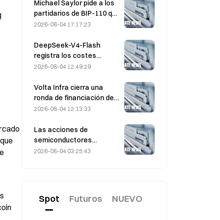
ejercicio de $330 $20M
Michael Saylor pide a los
antes del vencimiento del
partidarios de BIP-110 que
 
viernes
«retiren su apoyo»
2026-08-04 17:17:23
mientras el respaldo de
los mineros se estanca
DeepSeek-V4-Flash
en el 2,70 %
registra los costes
operativos más bajos
2026-08-04 12:49:29
entre los principales
modelos de IA en las
Volta Infra cierra una
últimas pruebas
ronda de financiación de
comparativas
Serie A de $300M , con
2026-08-04 12:13:33
una valoración de 2.400
rcado 
millones de dólares,
Las acciones de
liderada por a16z y
semiconductores
que 
Altimeter
repuntan tras las ventas
2026-08-04 03:25:43
e 
masivas de julio; el SOX
subió un 8,2 % la semana
pasada; los resultados de
AMD, Western Digital y
s 
Spot
Futuros
NUEVO
SanDisk, en el punto de
oin 
mira