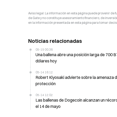
Aviso legal: La información en esta página puede provenir de fu
de Gate y no constituye asesoramiento financiero, de inversión
en la información presentada en esta página para tomar decisi
Noticias relacionadas
05-15 00:38
Una ballena abre una posición larga de 700 B
dólares hoy
05-14 16:12
Robert Kiyosaki advierte sobre la amenaza de
protección
05-14 12:02
Las ballenas de Dogecoin alcanzan un récord
el 14 de mayo