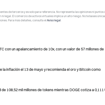
entes de terceros y es solo para referencia. No representa las opiniones ni puntos 
 ni legal. El comercio de activos virtuales implica un alto riesgo. No te bases úni
ones. Para más detalles, consulta el
Aviso legal
.
TC con un apalancamiento de 10x, con un valor de 57 millones de
 la inflación el 13 de mayo y recomienda el oro y Bitcoin como
 de 108,52 mil millones de tokens mientras DOGE cotiza a 0,11