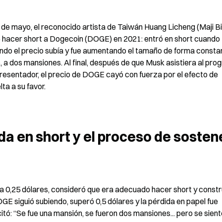
de mayo, el reconocido artista de Taiwán Huang Licheng (Maji Bi
de hacer short a Dogecoin (DOGE) en 2021: entró en short cuand
ando el precio subía y fue aumentando el tamaño de forma constant
, a dos mansiones. Al final, después de que Musk asistiera al pro
esentador, el precio de DOGE cayó con fuerza por el efecto de 
lta a su favor.
a en short y el proceso de sostene
 0,25 dólares, consideró que era adecuado hacer short y constru
E siguió subiendo, superó 0,5 dólares y la pérdida en papel fue 
tó: “Se fue una mansión, se fueron dos mansiones... pero se sient