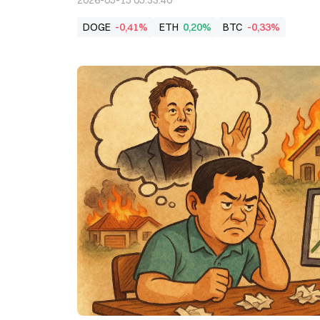
2026-05-15 05:33:40
DOGE
-0,41%
ETH
0,20%
BTC
-0,33%