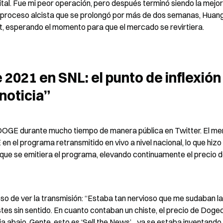
ital. Fue mi peor operación, pero después terminó siendo la mejor 
 proceso alcista que se prolongó por más de dos semanas, Huang
t, esperando el momento para que el mercado se revirtiera.
 2021 en SNL: el punto de inflexión 
noticia”
OGE durante mucho tiempo de manera pública en Twitter. El me
l programa retransmitido en vivo a nivel nacional, lo que hizo 
que se emitiera el programa, elevando continuamente el precio d
so de ver la transmisión: “Estaba tan nervioso que me sudaban la
es sin sentido. En cuanto contaban un chiste, el precio de Dogec
 abajo. Gente, esto es ‘Sell the News’... ya se estaba inventando 