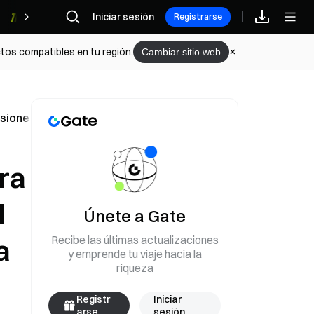
Iniciar sesión
Recompensas
Registrarse
tos compatibles en tu región.
Cambiar sitio web
nes; tras el anuncio de “venta” de Musk, se dio la vuelta
ra
l
Únete a Gate
Recibe las últimas actualizaciones
a
y emprende tu viaje hacia la
riqueza
Registr
Iniciar
arse
sesión