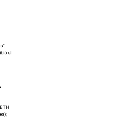
”, 
ió el 
?
 ETH 
s); 