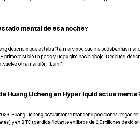
estado mental de esa noche?
cheng describió que estaba “tan nervioso que me sudaban las manos
 primero subió un poco y luego giró hacia abajo. Después, describ
 vuelve otra mansión, ¡bum!”.
n de Huang Licheng en Hyperliquid actualmente
2026, Huang Licheng actualmente mantiene posiciones largas en
ares) y en BTC (pérdida flotante en libros de 2,5 millones de dólare