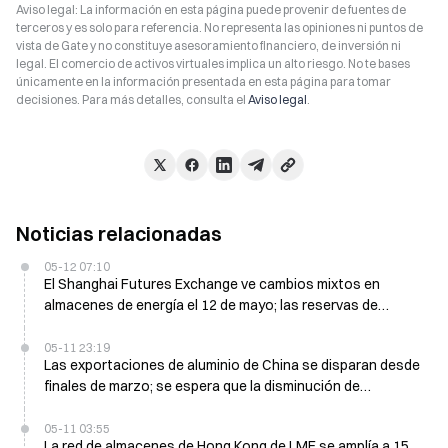
Aviso legal: La información en esta página puede provenir de fuentes de
terceros y es solo para referencia. No representa las opiniones ni puntos de
vista de Gate y no constituye asesoramiento financiero, de inversión ni
legal. El comercio de activos virtuales implica un alto riesgo. No te bases
únicamente en la información presentada en esta página para tomar
decisiones. Para más detalles, consulta el
Aviso legal
.
Noticias relacionadas
05-12 07:10
El Shanghai Futures Exchange ve cambios mixtos en
almacenes de energía el 12 de mayo; las reservas de
asfalto aumentan 9.430 toneladas
05-11 23:19
Las exportaciones de aluminio de China se disparan desde
finales de marzo; se espera que la disminución de
inventarios se acelere en mayo
05-11 03:55
La red de almacenes de Hong Kong de LME se amplía a 15