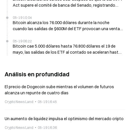
Act supere el comité de banca del Senado, registrando
cinco días consecutivos en rojo
05-19 10:04
Bitcoin alcanza los 76.000 dólares durante la noche
cuando las salidas de $600M del ETF provocan una venta
masiva
05-19 06:22
Bitcoin cae 5.000 dólares hasta 76.800 dólares el 19 de
mayo, las salidas de los ETF al contado se aceleran hasta
1,5B desde el 7 de mayo
Análisis en profundidad
El precio de Dogecoin sube mientras el volumen de futuros
alcanza un repunte de cuatro días
Crypto News Land
05-19 16:45
Un aumento de liquidez impulsa el optimismo del mercado cripto
Crypto News Land
05-19 16:36