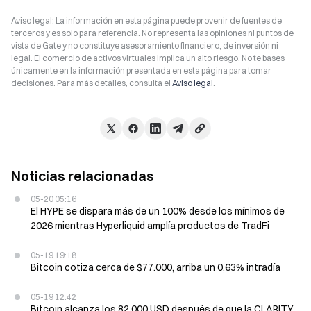
Aviso legal: La información en esta página puede provenir de fuentes de
terceros y es solo para referencia. No representa las opiniones ni puntos de
vista de Gate y no constituye asesoramiento financiero, de inversión ni
legal. El comercio de activos virtuales implica un alto riesgo. No te bases
únicamente en la información presentada en esta página para tomar
decisiones. Para más detalles, consulta el
Aviso legal
.
Noticias relacionadas
05-20 05:16
El HYPE se dispara más de un 100% desde los mínimos de
2026 mientras Hyperliquid amplía productos de TradFi
05-19 19:18
Bitcoin cotiza cerca de $77.000, arriba un 0,63% intradía
05-19 12:42
Bitcoin alcanza los 82.000 USD después de que la CLARITY