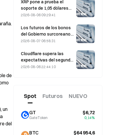
trabajo del 4 de agosto
XRP pone a prueba el
soporte de 1,05 dólares
mientras Ethereum se
2026-08-06 09:29:41
mantiene en 1.908 dólares
araña.
con un volumen bajo
Los futuros de los bonos
del Gobierno surcoreano
con vencimiento a 3 y 10
2026-08-07 06:58:31
años caen el 7 de agosto
antes de la subasta de la
Cloudflare supera las
próxima semana
expectativas del segundo
trimestre con unos
2026-08-06 22:44:10
ingresos de 696,1 millones
le de 
de dólares, un 36% más
como 
interanual; las acciones
se disparan un 17% tras el
Spot
Futuros
NUEVO
cierre.
 un 
GT
$6,72
a 
GateToken
0,14%
e del 
BTC
$64 954,6