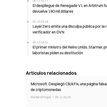
05-11 01:17
El despliegue de Renegade V1 en Arbitrum fu
devuelve 190 mil dólares
05-10 23:45
LayerZero emite una disculpa pública por la r
verificador en DVN
05-10 18:51
El primer ministro del Reino Unido, Starmer
laboristas piden su destitución
Artículos relacionados
Microsoft: Desplegó ClickFix, una página fal
de criptomonedas
Market Whisper
05-11 02:20