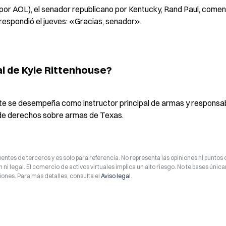
 por AOL), el senador republicano por Kentucky, Rand Paul, comen
respondió el jueves: «Gracias, senador».
al de Kyle Rittenhouse?
te se desempeña como instructor principal de armas y responsab
 de derechos sobre armas de Texas.
entes de terceros y es solo para referencia. No representa las opiniones ni puntos 
 ni legal. El comercio de activos virtuales implica un alto riesgo. No te bases úni
ones. Para más detalles, consulta el
Aviso legal
.