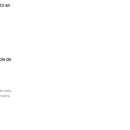
tó en 
le de 
de vista
camente