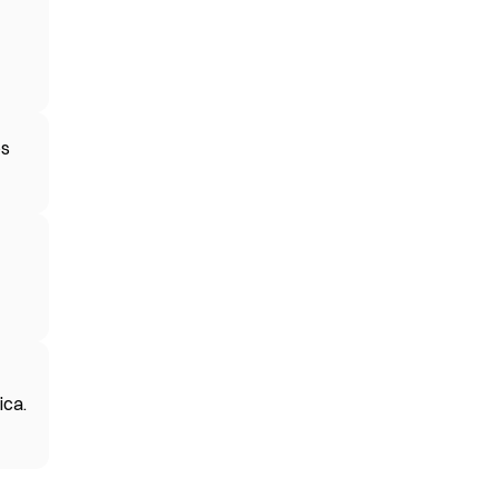
os
ica.