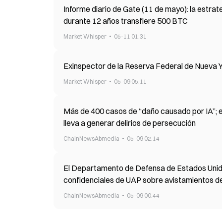
Informe diario de Gate (11 de mayo): la estrat
durante 12 años transfiere 500 BTC
Market Whisper
05-11 01:31
Exinspector de la Reserva Federal de Nueva Yo
Market Whisper
05-09 05:11
Más de 400 casos de “daño causado por IA”; el 
lleva a generar delirios de persecución
ChainNewsAbmedia
05-09 02:14
El Departamento de Defensa de Estados Unido
confidenciales de UAP sobre avistamientos de 
ChainNewsAbmedia
05-09 00:44