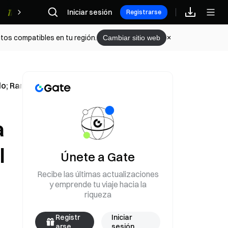
Iniciar sesión
Recompensas
Registrarse
tos compatibles en tu región.
Cambiar sitio web
ado; Rand Paul publica mensajes en la comunidad con bueno
a
l
Únete a Gate
Recibe las últimas actualizaciones
y emprende tu viaje hacia la
riqueza
Registr
Iniciar
arse
sesión