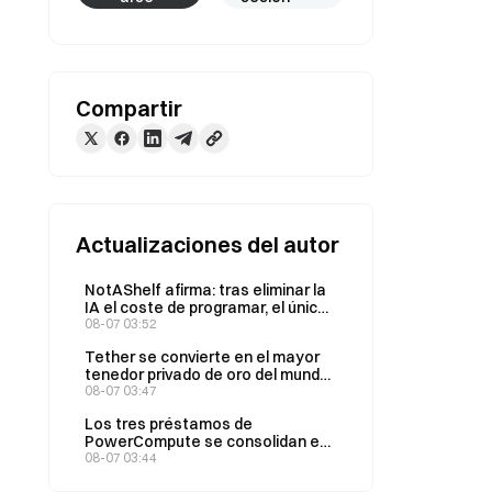
Compartir
Actualizaciones del autor
NotAShelf afirma: tras eliminar la
IA el coste de programar, el único
recurso escaso es el «gusto»
08-07 03:52
Tether se convierte en el mayor
tenedor privado de oro del mundo;
sus tenencias totales aumentan
08-07 03:47
a 146 toneladas en el segundo
Los tres préstamos de
trimestre
PowerCompute se consolidan en
un préstamo a plazo con una tasa
08-07 03:44
del 2% y 307 BTC como garantía.