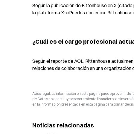
Según la publicación de Rittenhouse en X (citada
la plataforma X: «Puedes con eso». Rittenhouse 
¿Cuál es el cargo profesional actu
Según el reporte de AOL, Rittenhouse actualmen
relaciones de colaboración en una organización
Aviso legal: La información en esta página puede provenir de fu
de Gate y no constituye asesoramiento financiero, de inversión
en la información presentada en esta página para tomar decisi
Noticias relacionadas