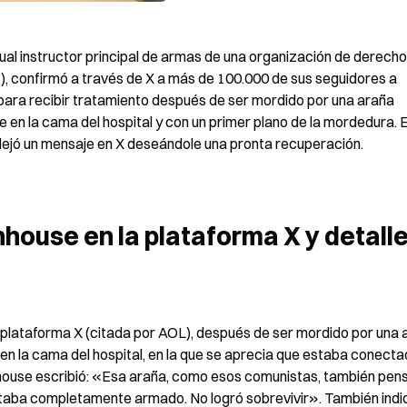
ual instructor principal de armas de una organización de derecho
, confirmó a través de X a más de 100.000 de sus seguidores a 
para recibir tratamiento después de ser mordido por una araña 
 ve en la cama del hospital y con un primer plano de la mordedura. El
 dejó un mensaje en X deseándole una pronta recuperación.
house en la plataforma X y detalle
a plataforma X (citada por AOL), después de ser mordido por una 
 en la cama del hospital, en la que se aprecia que estaba conectad
nhouse escribió: «Esa araña, como esos comunistas, también pens
taba completamente armado. No logró sobrevivir». También indic