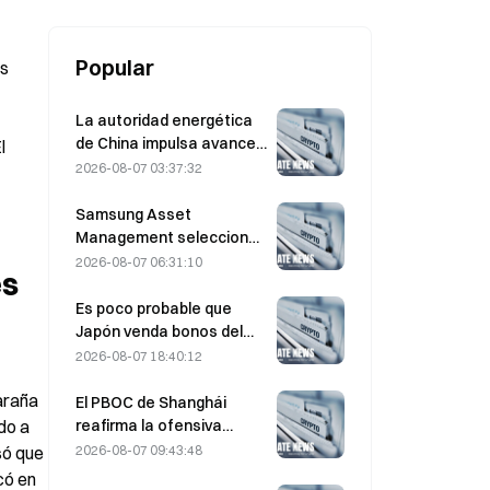
Popular
s 
La autoridad energética
de China impulsa avances
 
en semiconductores de
2026-08-07 03:37:32
potencia y equipos UHV
Samsung Asset
Management selecciona
a tres firmas de capital
2026-08-07 06:31:10
s 
riesgo para gestionar la
asignación de un fondo de
Es poco probable que
90.000 millones de KRW
Japón venda bonos del
Tesoro de EE. UU. a medio
2026-08-07 18:40:12
plazo para intervenir; el
araña 
impacto en los
El PBOC de Shanghái
rendimientos a largo
reafirma la ofensiva
o a 
plazo sería limitado.
contra las criptomonedas
2026-08-07 09:43:48
ó que 
en la conferencia de
ó en 