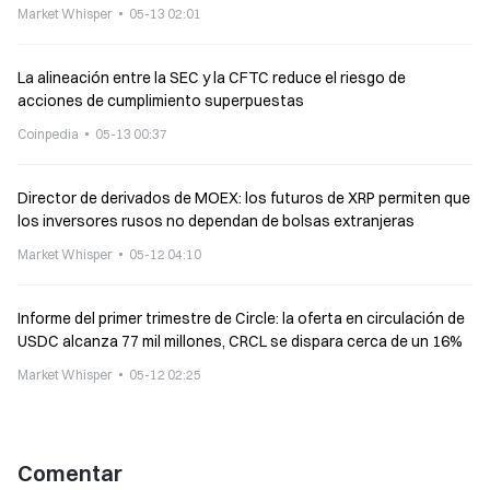
entendimiento para reducir el riesgo de superposición en la
Market Whisper
05-13 02:01
aplicación de la ley
La alineación entre la SEC y la CFTC reduce el riesgo de
acciones de cumplimiento superpuestas
Coinpedia
05-13 00:37
Director de derivados de MOEX: los futuros de XRP permiten que
los inversores rusos no dependan de bolsas extranjeras
Market Whisper
05-12 04:10
Informe del primer trimestre de Circle: la oferta en circulación de
USDC alcanza 77 mil millones, CRCL se dispara cerca de un 16%
Market Whisper
05-12 02:25
Comentar