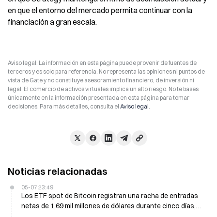
en que el entorno del mercado permita continuar con la 
financiación a gran escala.
Aviso legal: La información en esta página puede provenir de fuentes de
terceros y es solo para referencia. No representa las opiniones ni puntos de
vista de Gate y no constituye asesoramiento financiero, de inversión ni
legal. El comercio de activos virtuales implica un alto riesgo. No te bases
únicamente en la información presentada en esta página para tomar
decisiones. Para más detalles, consulta el
Aviso legal
.
Noticias relacionadas
05-07 23:49
Los ETF spot de Bitcoin registran una racha de entradas
netas de 1,69 mil millones de dólares durante cinco días,
acercándose a la resistencia $85K