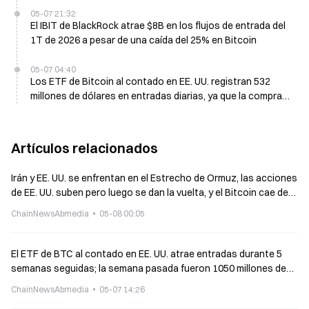
05-07 21:32
El IBIT de BlackRock atrae $8B en los flujos de entrada del
1T de 2026 a pesar de una caída del 25% en Bitcoin
05-07 04:40
Los ETF de Bitcoin al contado en EE. UU. registran 532
millones de dólares en entradas diarias, ya que la compra
institucional se acelera
Artículos relacionados
Irán y EE. UU. se enfrentan en el Estrecho de Ormuz, las acciones
de EE. UU. suben pero luego se dan la vuelta, y el Bitcoin cae de
nuevo hasta 80.000 dólares
ChainNewsAbmedia
05-08 00:05
El ETF de BTC al contado en EE. UU. atrae entradas durante 5
semanas seguidas; la semana pasada fueron 1050 millones de
dólares y el total de activos alcanza 108,7 mil millones.
ChainNewsAbmedia
05-07 14:26