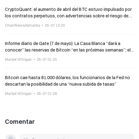
CryptoQuant: el aumento de abril del BTC estuvo impulsado por
los contratos perpetuos, con advertencias sobre el riesgo de
corrección
ChainNewsAbmedia
05-07 10:35
Informe diario de Gate (7 de mayo): La Casa Blanca “dará a
conocer” las reservas de Bitcoin “en las próximas semanas”; el
cofundador de Samourai hace un llamado a realizar donaciones
Market Whisper
05-07 01:35
en criptomonedas
Bitcoin cae hasta 81.000 dólares; los funcionarios de la Fed no
descartan la posibilidad de una “nueva subida de tasas”
Market Whisper
05-07 01:06
Comentar