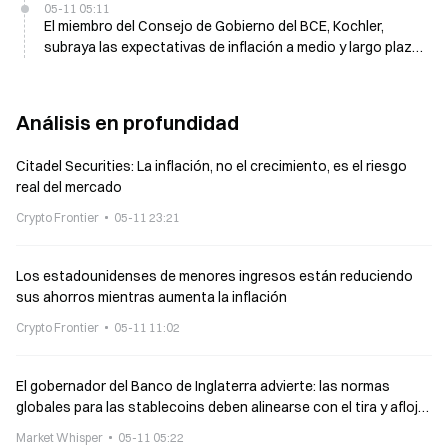
05-11 05:11
El miembro del Consejo de Gobierno del BCE, Kochler,
subraya las expectativas de inflación a medio y largo plazo
para las decisiones sobre tipos
Análisis en profundidad
Citadel Securities: La inflación, no el crecimiento, es el riesgo
real del mercado
Crypto Frontier
05-11 23:21
Los estadounidenses de menores ingresos están reduciendo
sus ahorros mientras aumenta la inflación
Crypto Frontier
05-11 11:02
El gobernador del Banco de Inglaterra advierte: las normas
globales para las stablecoins deben alinearse con el tira y afloja
de las políticas de EE. UU.
Market Whisper
05-11 05:22