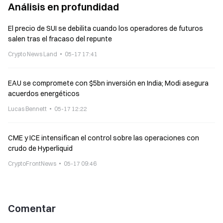
Análisis en profundidad
El precio de SUI se debilita cuando los operadores de futuros
salen tras el fracaso del repunte
Crypto News Land
05-17 17:41
EAU se compromete con $5bn inversión en India; Modi asegura
acuerdos energéticos
Lucas Bennett
05-17 12:22
CME y ICE intensifican el control sobre las operaciones con
crudo de Hyperliquid
CryptoFrontNews
05-17 09:46
Comentar