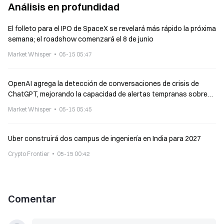
Análisis en profundidad
El folleto para el IPO de SpaceX se revelará más rápido la próxima
semana; el roadshow comenzará el 8 de junio
Market Whisper
05-15 05:47
OpenAI agrega la detección de conversaciones de crisis de
ChatGPT, mejorando la capacidad de alertas tempranas sobre
violencia autoinfligida
Market Whisper
05-15 05:45
Uber construirá dos campus de ingeniería en India para 2027
Crypto Frontier
05-15 00:42
Comentar