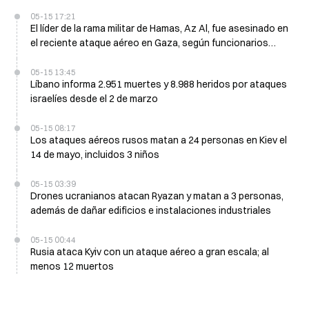
05-15 17:21
El líder de la rama militar de Hamas, Az Al, fue asesinado en
el reciente ataque aéreo en Gaza, según funcionarios
israelíes
05-15 13:45
Líbano informa 2.951 muertes y 8.988 heridos por ataques
israelíes desde el 2 de marzo
05-15 08:17
Los ataques aéreos rusos matan a 24 personas en Kiev el
14 de mayo, incluidos 3 niños
05-15 03:39
Drones ucranianos atacan Ryazan y matan a 3 personas,
además de dañar edificios e instalaciones industriales
05-15 00:44
Rusia ataca Kyiv con un ataque aéreo a gran escala; al
menos 12 muertos