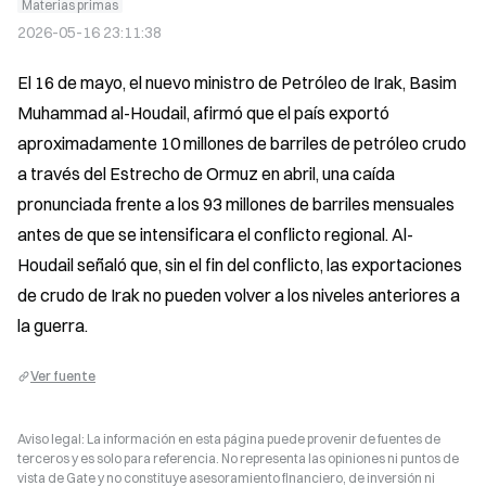
Materias primas
2026-05-16 23:11:38
El 16 de mayo, el nuevo ministro de Petróleo de Irak, Basim 
Muhammad al-Houdail, afirmó que el país exportó 
aproximadamente 10 millones de barriles de petróleo crudo 
a través del Estrecho de Ormuz en abril, una caída 
pronunciada frente a los 93 millones de barriles mensuales 
antes de que se intensificara el conflicto regional. Al-
Houdail señaló que, sin el fin del conflicto, las exportaciones 
de crudo de Irak no pueden volver a los niveles anteriores a 
la guerra.
Ver fuente
Aviso legal: La información en esta página puede provenir de fuentes de
terceros y es solo para referencia. No representa las opiniones ni puntos de
vista de Gate y no constituye asesoramiento financiero, de inversión ni