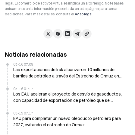
legal. El comercio de activos virtuales implica un alto riesgo. No te bases
únicamente en la información presentada en esta página para tomar
decisiones. Para más detalles, consulta el
Aviso legal
.
Noticias relacionadas
05-16 07:09
Las exportaciones de Irak alcanzaron 10 millones de
barriles de petróleo a través del Estrecho de Ormuz en
abril
05-16 01:17
Los EAU aceleran el proyecto de desvío de gasoductos,
con capacidad de exportación de petróleo que se
duplicará en 2027
05-15 07:17
EAU para completar un nuevo oleoducto petrolero para
2027, evitando el estrecho de Ormuz