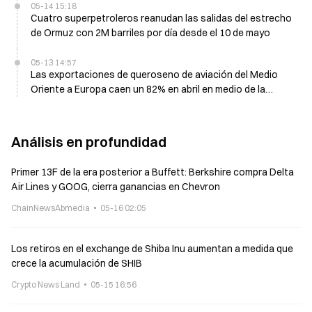
05-14 15:18
Cuatro superpetroleros reanudan las salidas del estrecho
de Ormuz con 2M barriles por día desde el 10 de mayo
05-13 14:57
Las exportaciones de queroseno de aviación del Medio
Oriente a Europa caen un 82% en abril en medio de la
guerra entre Irán y un bloqueo en el estrecho
Análisis en profundidad
Primer 13F de la era posterior a Buffett: Berkshire compra Delta
Air Lines y GOOG, cierra ganancias en Chevron
ChainNewsAbmedia
05-16 02:05
Los retiros en el exchange de Shiba Inu aumentan a medida que
crece la acumulación de SHIB
Crypto News Land
05-15 16:56