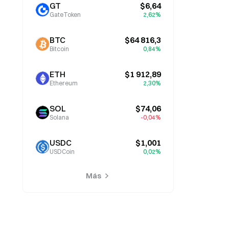
GT
$6,64
GateToken
2,62%
BTC
$64 816,3
Bitcoin
0,84%
ETH
$1 912,89
Ethereum
2,30%
SOL
$74,06
Solana
-0,04%
USDC
$1,001
USDCoin
0,02%
Más