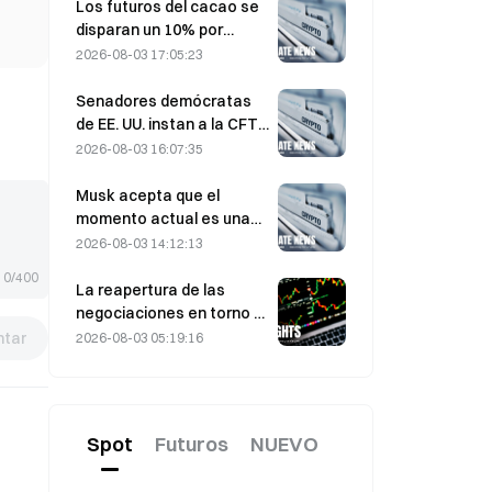
participantes del mercado
Los futuros del cacao se
disparan un 10% por
preocupaciones sobre el
2026-08-03 17:05:23
suministro y se acercan a
los 6.000 dólares la
Senadores demócratas
tonelada
de EE. UU. instan a la CFTC
a restringir los productos
2026-08-03 16:07:35
de apuestas sobre
incendios forestales ante
Musk acepta que el
una temporada récord de
momento actual es una
incendios
oportunidad de compra
2026-08-03 14:12:13
para SpaceX el 3 de
0/400
agosto.
La reapertura de las
negociaciones en torno a
Ormuz provoca una caída
tar
2026-08-03 05:19:16
del precio del petróleo de
9%: ¿se disipa la prima por
riesgo geopolítico o el
mercado solo se enfría de
Spot
Futuros
NUEVO
forma temporal?