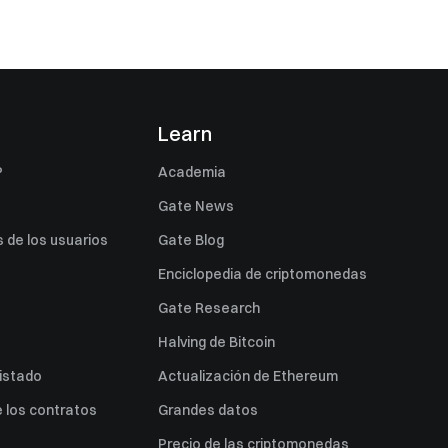
s
Learn
P
Academia
Gate News
 de los usuarios
Gate Blog
Enciclopedia de criptomonedas
Gate Research
Halving de Bitcoin
listado
Actualización de Ethereum
 los contratos
Grandes datos
Precio de las criptomonedas