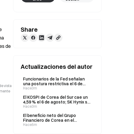
Share
 
a 
es de 
Actualizaciones del autor
Funcionarios de la Fed señalan
una postura restrictiva el 6 de
de vista
agosto; el ETF de criptomonedas
Hace3m
camente
registra entradas semanales de
El KOSPI de Corea del Sur cae un
$475M , pero salidas trimestrales
4,59 % el 6 de agosto; SK Hynix se
de $7,93 mil millones
desploma un 10,3 %.
Hace3m
El beneficio neto del Grupo
Financiero de Corea en el
segundo trimestre aumenta un
Hace5m
84,8 % interanual hasta 998,4 mil