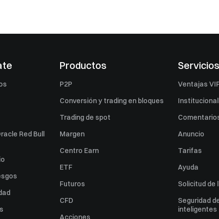
ate
Productos
Servicio
os
P2P
Ventajas VI
Conversión y trading en bloques
Institucional
Trading de spot
Comentarios
racle Red Bull
Margen
Anuncio
Centro Earn
Tarifas
io
ETF
Ayuda
esgos
Futuros
Solicitud de 
idad
CFD
Seguridad de
es
inteligentes
Acciones