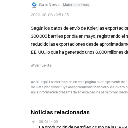
GateNews
Materias primas
2026-06-06 10:51:25
Según los datos de envío de Kpler, las exportac
300.000 barriles por día en mayo, registrando el n
reducido las exportaciones desde aproximadament
EE. UU., lo que ha generado unos 6.000 millones d
Ver fuente
Aviso legal: La información en esta página puede provenir de fu
de Gate y no constituye asesoramiento financiero, de inversión
en la información presentada en esta página para tomar decisi
Noticias relacionadas
06-05 14:09
La producción de petróleo crudo de la OPEP 