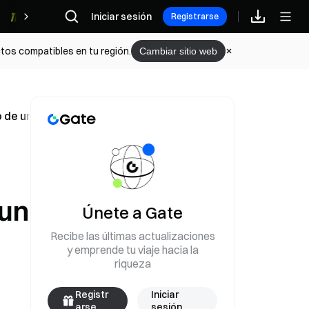
Iniciar sesión
Recompensas
Registrarse
tos compatibles en tu región.
Cambiar sitio web
de un bloqueo naval de EE. UU., lo que cuesta $6B en ingre
 un
Únete a Gate
Recibe las últimas actualizaciones
y emprende tu viaje hacia la
riqueza
Registr
Iniciar
arse
sesión