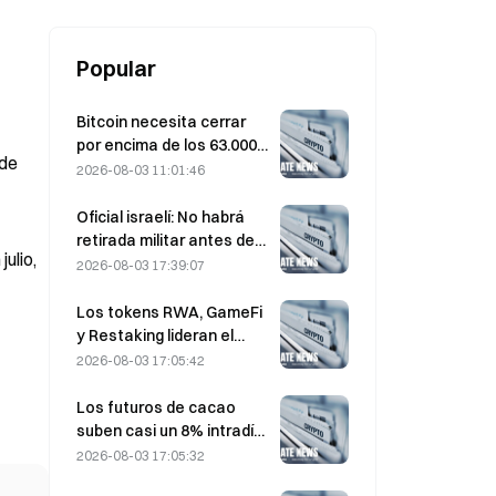
millones de wones
Popular
Bitcoin necesita cerrar
por encima de los 63.000
 de
USD en agosto para
2026-08-03 11:01:46
confirmar el suelo del
mercado bajista, según
Oficial israelí: No habrá
una investigación de 10x.
retirada militar antes de
ulio,
que Hamás se desarme
2026-08-03 17:39:07
Los tokens RWA, GameFi
y Restaking lideran el
rendimiento del mercado
2026-08-03 17:05:42
en julio
Los futuros de cacao
suben casi un 8% intradía
el pasado viernes,
2026-08-03 17:05:32
sorprendiendo a los