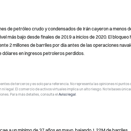
iones de petróleo crudo y condensados de Irán cayeron a menos de
ivel más bajo desde finales de 2019 a inicios de 2020. El bloqueo h
e 2 millones de barriles por día antes de las operaciones naval
e dólares en ingresos petroleros perdidos.
entes de terceros y es solo para referencia. No representa las opiniones ni puntos 
 ni legal. El comercio de activos virtuales implica un alto riesgo. No te bases úni
ones. Para más detalles, consulta el
Aviso legal
.
cae a un mínimo de 37 años en mayo, bajando 1,22M de barriles