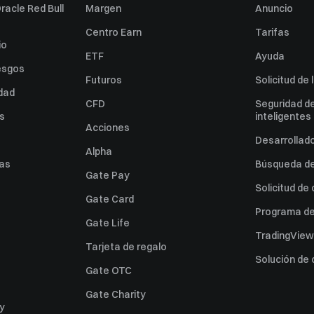
racle Red Bull
Margen
Anuncio
Centro Earn
Tarifas
io
ETF
Ayuda
esgos
Futuros
Solicitud de 
idad
CFD
Seguridad de
es
inteligentes
Acciones
Desarrollado
Alpha
as
Búsqueda de 
Gate Pay
Solicitud de
Gate Card
Programa de 
Gate Life
TradingView
Tarjeta de regalo
Solución de
Gate OTC
Gate Charity
ey