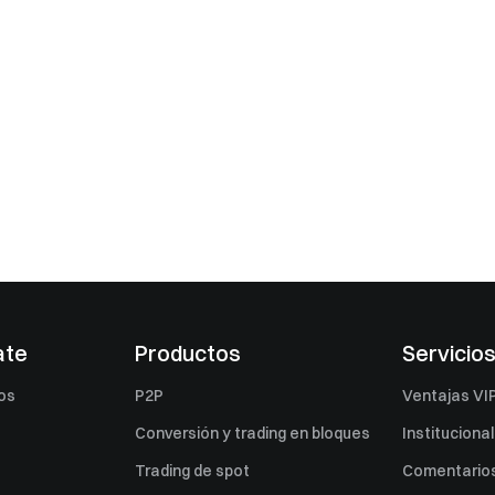
ate
Productos
Servicio
os
P2P
Ventajas VI
Conversión y trading en bloques
Institucional
Trading de spot
Comentarios