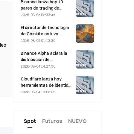
sobre el estrecho de
Binance lanza hoy 10
Ormuz
pares de trading de
bStocks a las 20:00
2026-08-05 02:33:45
(UTC+8), sin comisiones
de maker
El director de tecnología
de Coinkite estuvo
implicado en el incidente
2026-08-05 01:13:30
óleo
de seguridad relacionado
con una vulnerabilidad de
Binance Alpha aclara la
Coldcard, que
distribución de
desencadenó cuatro
recompensas de
2026-08-04 14:27:50
oleadas de ataques y
MarsCoin: se envían
provocó pérdidas por
automáticamente a los
Cloudflare lanza hoy
valor de 114 millones de
titulares de billeteras,
herramientas de identidad
dólares.
mientras que los usuarios
y billetera para agentes
2026-08-04 13:06:08
de CEX reciben SPCXB
de IA
según un promedio
mensual mínimo de 10.000.
Spot
Futuros
NUEVO