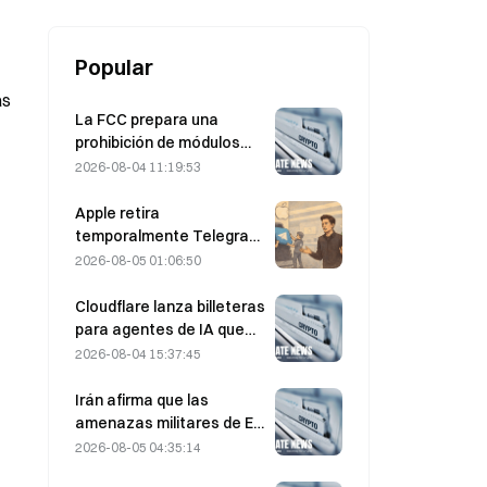
agosto.
Popular
as
La FCC prepara una
prohibición de módulos
ópticos chinos para
2026-08-04 11:19:53
centros de datos; Xinyuan
se enfrenta a un impacto
Apple retira
del 27% en su cuota de
temporalmente Telegram
mercado
por CSAM; Dúrov lo niega
2026-08-05 01:06:50
y afirma que sufrió un
«ataque de seguridad»
Cloudflare lanza billeteras
para agentes de IA que
permiten realizar pagos
2026-08-04 15:37:45
autónomos mediante API
el 4 de agosto
Irán afirma que las
amenazas militares de EE.
UU. retrasan el acuerdo
2026-08-05 04:35:14
del 5 de agosto con Omán