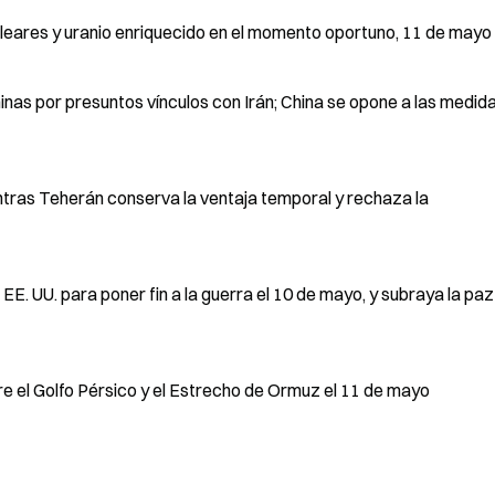
leares y uranio enriquecido en el momento oportuno, 11 de mayo
nas por presuntos vínculos con Irán; China se opone a las medid
ntras Teherán conserva la ventaja temporal y rechaza la
EE. UU. para poner fin a la guerra el 10 de mayo, y subraya la paz
e el Golfo Pérsico y el Estrecho de Ormuz el 11 de mayo