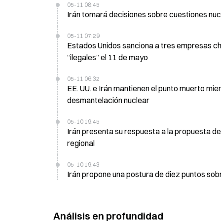
05-11 08:45
Irán tomará decisiones sobre cuestiones nuc
05-11 07:29
Estados Unidos sanciona a tres empresas chi
“ilegales” el 11 de mayo
05-11 06:32
EE. UU. e Irán mantienen el punto muerto mie
desmantelación nuclear
05-10 19:45
Irán presenta su respuesta a la propuesta de 
regional
05-10 19:43
Irán propone una postura de diez puntos sobr
Análisis en profundidad