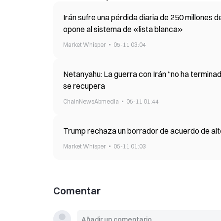
Irán sufre una pérdida diaria de 250 millones 
opone al sistema de «lista blanca»
Market Whisper
05-11 03:04
Netanyahu: La guerra con Irán “no ha terminado
se recupera
ChainNewsAbmedia
05-11 01:44
Trump rechaza un borrador de acuerdo de alto 
Market Whisper
05-11 01:03
Comentar