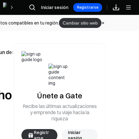
Iniciar sesión
Recompensas
Registrarse
tos compatibles en tu región.
Cambiar sitio web
un derecho legal, no un favor de EE. UU., el 11 de mayo
cho
Únete a Gate
Recibe las últimas actualizaciones
y emprende tu viaje hacia la
riqueza
Registr
Iniciar
arse
sesión