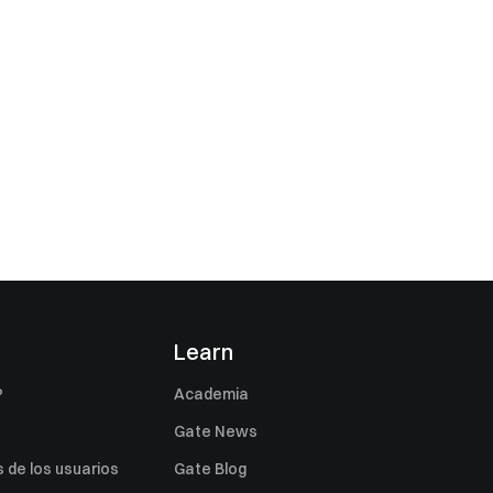
s
Learn
P
Academia
Gate News
 de los usuarios
Gate Blog