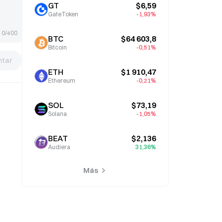
GT
$6,59
GateToken
-1,93%
0/400
BTC
$64 603,8
Bitcoin
-0,51%
tar
ETH
$1 910,47
Ethereum
-0,21%
SOL
$73,19
Solana
-1,05%
BEAT
$2,136
Audiera
31,36%
Más