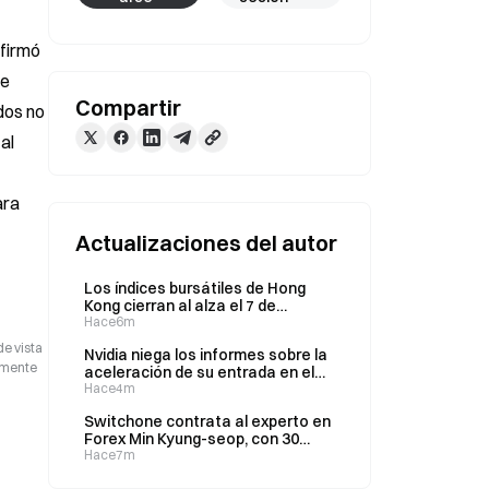
firmó 
e 
Compartir
os no 
l 
ra 
Actualizaciones del autor
Los índices bursátiles de Hong
Kong cierran al alza el 7 de
agosto; el Hang Seng sube un
Hace6m
0,54%, mientras las acciones de
de vista
Nvidia niega los informes sobre la
salud y PCB se disparan
camente
aceleración de su entrada en el
mercado de las
Hace4m
telecomunicaciones y sus
Switchone contrata al experto en
colaboraciones en estaciones
Forex Min Kyung-seop, con 30
base en China
años de experiencia, para liderar
Hace7m
su nueva mesa de trading el 7 de