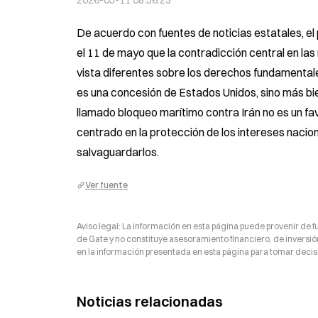
2026-05-11 08:56:23
De acuerdo con fuentes de noticias estatales, el 
el 11 de mayo que la contradicción central en las
vista diferentes sobre los derechos fundamental
es una concesión de Estados Unidos, sino más bien
llamado bloqueo marítimo contra Irán no es un fav
centrado en la protección de los intereses naci
salvaguardarlos.
Ver fuente
Aviso legal: La información en esta página puede provenir de fu
de Gate y no constituye asesoramiento financiero, de inversión
en la información presentada en esta página para tomar decisi
Noticias relacionadas