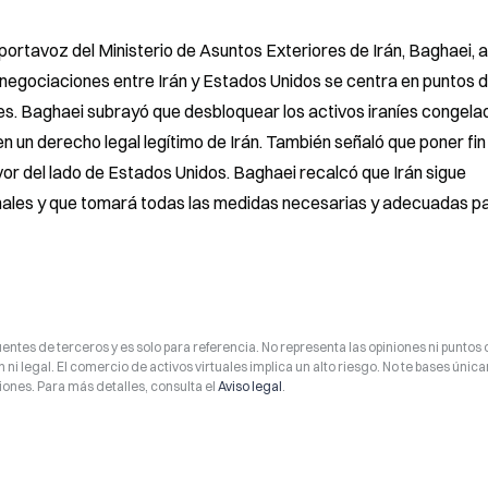
portavoz del Ministerio de Asuntos Exteriores de Irán, Baghaei, a
 negociaciones entre Irán y Estados Unidos se centra en puntos d
es. Baghaei subrayó que desbloquear los activos iraníes congelad
 un derecho legal legítimo de Irán. También señaló que poner fin a
or del lado de Estados Unidos. Baghaei recalcó que Irán sigue 
onales y que tomará todas las medidas necesarias y adecuadas pa
entes de terceros y es solo para referencia. No representa las opiniones ni puntos 
 ni legal. El comercio de activos virtuales implica un alto riesgo. No te bases úni
ones. Para más detalles, consulta el
Aviso legal
.