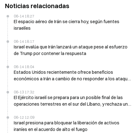
Noticias relacionadas
06-14 18:27
El espacio aéreo de Irán se cierra hoy, según fuentes
israelíes
06-14 18:17
Israel evalúa que Irán lanzará un ataque pese al esfuerzo
de Trump por contener la respuesta
06-14 18:04
Estados Unidos recientemente ofrece beneficios
económicos a Irán a cambio de no responder a los ataques
israelíes en Beirut
06-13 17:32
El Ejército israelí se prepara para un posible final de las
operaciones terrestres en el sur del Líbano, y rechaza una
retirada vinculada a Irán
06-12 12:09
Israel presiona para bloquear la liberación de activos
iraníes en el acuerdo de alto el fuego