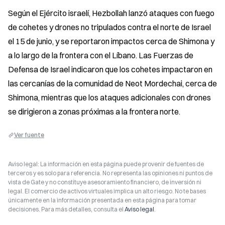
Según el Ejército israelí, Hezbollah lanzó ataques con fuego 
de cohetes y drones no tripulados contra el norte de Israel 
el 15 de junio, y se reportaron impactos cerca de Shimona y 
a lo largo de la frontera con el Líbano. Las Fuerzas de 
Defensa de Israel indicaron que los cohetes impactaron en 
las cercanías de la comunidad de Neot Mordechai, cerca de 
Shimona, mientras que los ataques adicionales con drones 
se dirigieron a zonas próximas a la frontera norte.
Ver fuente
Aviso legal: La información en esta página puede provenir de fuentes de
terceros y es solo para referencia. No representa las opiniones ni puntos de
vista de Gate y no constituye asesoramiento financiero, de inversión ni
legal. El comercio de activos virtuales implica un alto riesgo. No te bases
únicamente en la información presentada en esta página para tomar
decisiones. Para más detalles, consulta el
Aviso legal
.