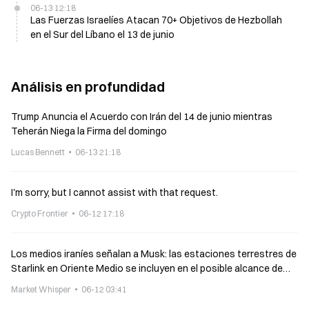
06-13 12:18
Las Fuerzas Israelíes Atacan 70+ Objetivos de Hezbollah
en el Sur del Líbano el 13 de junio
Análisis en profundidad
Trump Anuncia el Acuerdo con Irán del 14 de junio mientras
Teherán Niega la Firma del domingo
Lucas Bennett
06-13 21:18
I'm sorry, but I cannot assist with that request.
Crypto Frontier
06-12 17:18
Los medios iraníes señalan a Musk: las estaciones terrestres de
Starlink en Oriente Medio se incluyen en el posible alcance de
ataques
Market Whisper
06-12 03:41