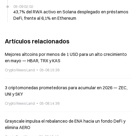
05-09 02:02
43,7% del RWA activo en Solana desplegado en préstamos
DeFi, frente al 6,1% en Ethereum
Artículos relacionados
Mejores altcoins por menos de 1 USD para un alto crecimiento
en mayo — HBAR, TRX y KAS
Crypto News Land
05-08 15:36
3 criptomonedas prometedoras para acumular en 2026 — ZEC,
UNI y SKY
Crypto News Land
05-08 14:36
Grayscale impulsa el rebalanceo de ENA hacia un fondo DeFi y
elimina AERO