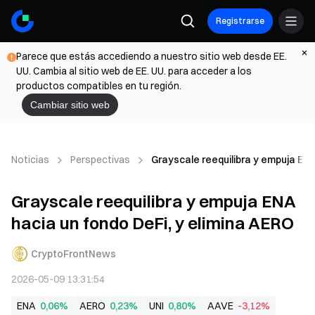
Registrarse
Parece que estás accediendo a nuestro sitio web desde EE.
UU. Cambia al sitio web de EE. UU. para acceder a los
productos compatibles en tu región.
Cambiar sitio web
Noticias
Perspectivas
Grayscale reequilibra y empuja ENA
Grayscale reequilibra y empuja ENA
hacia un fondo DeFi, y elimina AERO
CryptoFrontNews
2026-05-09 13:31:54
ENA
0,06%
AERO
0,23%
UNI
0,80%
AAVE
-3,12%