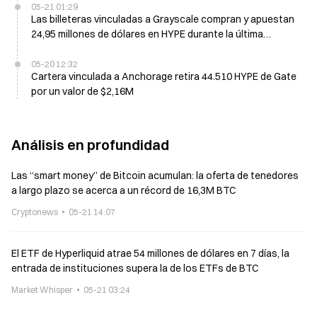
05-21 01:29
Las billeteras vinculadas a Grayscale compran y apuestan
24,95 millones de dólares en HYPE durante la última
semana
05-20 12:32
Cartera vinculada a Anchorage retira 44.510 HYPE de Gate
por un valor de $2,16M
Análisis en profundidad
Las “smart money” de Bitcoin acumulan: la oferta de tenedores
a largo plazo se acerca a un récord de 16,3M BTC
Cryptonews
05-21 14:07
El ETF de Hyperliquid atrae 54 millones de dólares en 7 días, la
entrada de instituciones supera la de los ETFs de BTC
Market Whisper
05-21 03:24