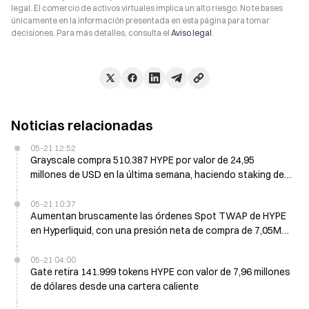
legal. El comercio de activos virtuales implica un alto riesgo. No te bases
únicamente en la información presentada en esta página para tomar
decisiones. Para más detalles, consulta el
Aviso legal
.
Noticias relacionadas
05-21 12:52
Grayscale compra 510.387 HYPE por valor de 24,95
millones de USD en la última semana, haciendo staking de
tokens mientras entran flujos en el ETF
05-21 10:37
Aumentan bruscamente las órdenes Spot TWAP de HYPE
en Hyperliquid, con una presión neta de compra de 7,05M
en las próximas 24 horas
05-21 04:00
Gate retira 141.999 tokens HYPE con valor de 7,96 millones
de dólares desde una cartera caliente