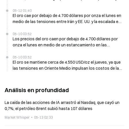
las preocupaciones por la inflación
05-12 01:40
El oro cae por debajo de 4.700 dólares por onza el lunes en
medio de las tensiones entre Irán y EE. UU. y la escalada en
Oriente Medio
05-10 03:52
Los precios del oro caen por debajo de 4.700 dólares por
onza el lunes en medio de un estancamiento en las
conversaciones entre EE. UU. e Irán
05-10 03:52
El oro se mantiene cerca de 4.550 USD/oz el jueves, ya que
las tensiones en Oriente Medio impulsan los costos de la
energía
Análisis en profundidad
La caída de las acciones de IA arrastró al Nasdaq, que cayó un
0,7%; el petróleo Brent subió hasta 107 dólares
Market Whisper
05-13 02:33