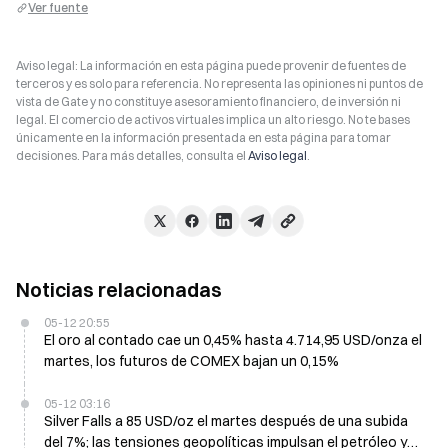
Ver fuente
Aviso legal: La información en esta página puede provenir de fuentes de
terceros y es solo para referencia. No representa las opiniones ni puntos de
vista de Gate y no constituye asesoramiento financiero, de inversión ni
legal. El comercio de activos virtuales implica un alto riesgo. No te bases
únicamente en la información presentada en esta página para tomar
decisiones. Para más detalles, consulta el
Aviso legal
.
Noticias relacionadas
05-12 20:55
El oro al contado cae un 0,45% hasta 4.714,95 USD/onza el
martes, los futuros de COMEX bajan un 0,15%
05-12 03:16
Silver Falls a 85 USD/oz el martes después de una subida
del 7%; las tensiones geopolíticas impulsan el petróleo y