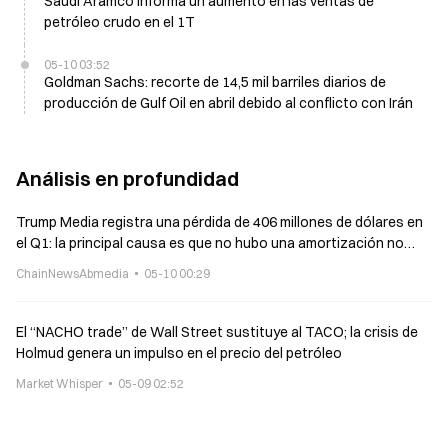
Saudi Aramco informa un aumento en las ventas de
petróleo crudo en el 1T
05-10 03:52
Goldman Sachs: recorte de 14,5 mil barriles diarios de
producción de Gulf Oil en abril debido al conflicto con Irán
Análisis en profundidad
Trump Media registra una pérdida de 406 millones de dólares en
el Q1: la principal causa es que no hubo una amortización no
realizada de 369 millones atribuida principalmente a BTC y CRO
ChainNewsAbmedia
05-10 00:29
El “NACHO trade” de Wall Street sustituye al TACO; la crisis de
Holmud genera un impulso en el precio del petróleo
Market Whisper
05-09 02:52