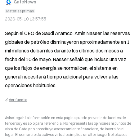
GateNews
Materias primas
2026-05-10 13:57:55
Según el CEO de Saudi Aramco, Amin Nasser, las reservas 
globales de petróleo disminuyeron aproximadamente en 1 
mil millones de barriles durante los últimos dos meses a 
fecha del 10 de mayo. Nasser señaló que incluso una vez 
que los flujos de energía se normalicen, el sistema en 
general necesitará tiempo adicional para volver a las 
operaciones habituales.
Ver fuente
Aviso legal: La información en esta página puede provenir de fuentes de
terceros y es solo para referencia. No representa las opiniones ni puntos de
vista de Gate y no constituye asesoramiento financiero, de inversión ni
legal. El comercio de activos virtuales implica un alto riesgo. No te bases