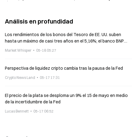
Análisis en profundidad
Los rendimientos de los bonos del Tesoro de EE. UU. suben
hasta un máximo de casi tres años en el 5,16%; el banco BNP
Paribas: por encima del 5% no hay un punto de anclaje
Market Whisper
05-18 05:27
Perspectiva de liquidez cripto cambia tras la pausa de la Fed
Crypto News Land
05-17 17:31
El precio de la plata se desploma un 9% el 15 de mayo en medio
de la incertidumbre de la Fed
Lucas Bennett
05-17 06:52