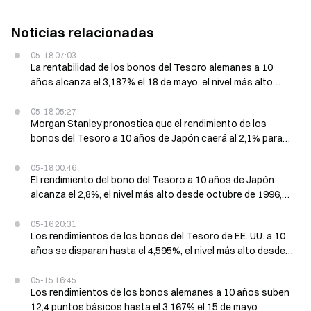
Noticias relacionadas
05-18 07:03
La rentabilidad de los bonos del Tesoro alemanes a 10
años alcanza el 3,187% el 18 de mayo, el nivel más alto
desde 2011
05-18 05:27
Morgan Stanley pronostica que el rendimiento de los
bonos del Tesoro a 10 años de Japón caerá al 2,1% para
finales de 2026
05-18 00:46
El rendimiento del bono del Tesoro a 10 años de Japón
alcanza el 2,8%, el nivel más alto desde octubre de 1996,
en medio de una venta masiva global
05-16 20:31
Los rendimientos de los bonos del Tesoro de EE. UU. a 10
años se disparan hasta el 4,595%, el nivel más alto desde
febrero de 2025; las acciones de chips lideran la caída
05-15 16:45
Los rendimientos de los bonos alemanes a 10 años suben
12,4 puntos básicos hasta el 3,167% el 15 de mayo