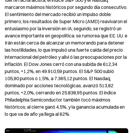
fuerte racha alcista; el índice S&P 500 y el Nasdaq 
marcaron máximos históricos por segundo día consecutivo. 
El sentimiento del mercado recibió un impulso doble: 
primero, los resultados de Super Micro (AMD) reavivaron el 
entusiasmo por la inversión en IA; segundo, se registró un 
avance importante en geopolítica: se rumorea que EE. UU. e 
Irán están cerca de alcanzar un memorando para detener 
las hostilidades, lo que impulsó una fuerte caída del precio 
internacional del petróleo y alivi ó las preocupaciones por la 
inflación. El Dow Jones cerró con una subida de 612,34 
puntos, +1,2%, en 49.910,59 puntos. El S&P 500 subió 
105,90 puntos o 1,5%, a 7.365,12 puntos. El Nasdaq, 
dominado por acciones tecnológicas, avanzó 513,82 
puntos, +2,0%, cerrando en 25.838,95 puntos. El índice 
Philadelphia Semiconductor también tocó máximos 
históricos; al cierre ganó 4,5%, y la ganancia acumulada en 
lo que va de año ya llega al 62%.