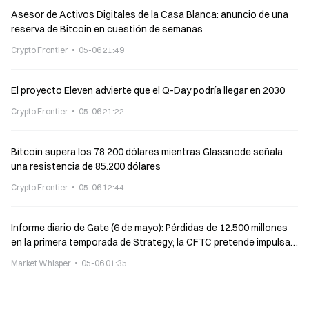
Asesor de Activos Digitales de la Casa Blanca: anuncio de una
reserva de Bitcoin en cuestión de semanas
Crypto Frontier
05-06 21:49
El proyecto Eleven advierte que el Q-Day podría llegar en 2030
Crypto Frontier
05-06 21:22
Bitcoin supera los 78.200 dólares mientras Glassnode señala
una resistencia de 85.200 dólares
Crypto Frontier
05-06 12:44
Informe diario de Gate (6 de mayo): Pérdidas de 12.500 millones
en la primera temporada de Strategy; la CFTC pretende impulsar
medidas de protección para desarrolladores de software no
Market Whisper
05-06 01:35
custodio