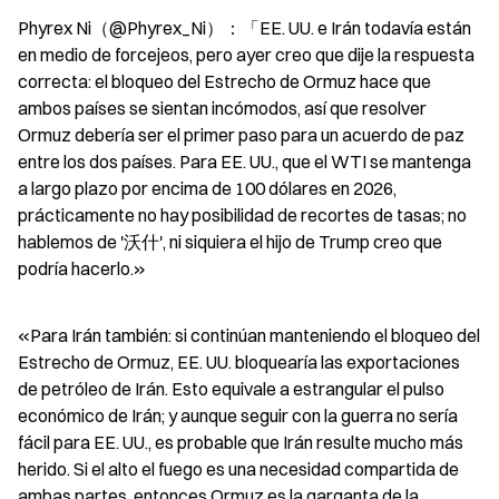
Phyrex Ni（@Phyrex_Ni）：「EE. UU. e Irán todavía están 
en medio de forcejeos, pero ayer creo que dije la respuesta 
correcta: el bloqueo del Estrecho de Ormuz hace que 
ambos países se sientan incómodos, así que resolver 
Ormuz debería ser el primer paso para un acuerdo de paz 
entre los dos países. Para EE. UU., que el WTI se mantenga 
a largo plazo por encima de 100 dólares en 2026, 
prácticamente no hay posibilidad de recortes de tasas; no 
hablemos de '沃什', ni siquiera el hijo de Trump creo que 
podría hacerlo.»
«Para Irán también: si continúan manteniendo el bloqueo del 
Estrecho de Ormuz, EE. UU. bloquearía las exportaciones 
de petróleo de Irán. Esto equivale a estrangular el pulso 
económico de Irán; y aunque seguir con la guerra no sería 
fácil para EE. UU., es probable que Irán resulte mucho más 
herido. Si el alto el fuego es una necesidad compartida de 
ambas partes, entonces Ormuz es la garganta de la 