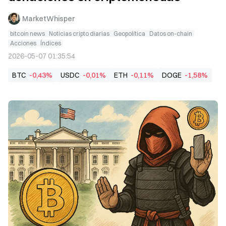
MarketWhisper
bitcoin news
Noticias cripto diarias
Geopolítica
Datos on-chain
Acciones
Índices
2026-05-07 01:35:54
BTC
-0,43%
USDC
-0,01%
ETH
-0,11%
DOGE
-1,58%