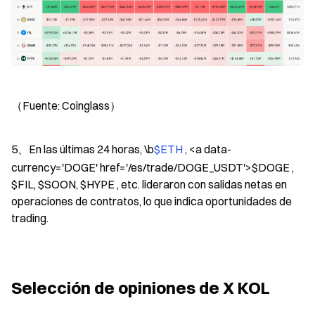
（Fuente: Coinglass）
5、En las últimas 24 horas, \b
$ETH 
, <a data-
currency='DOGE' href='/es/trade/DOGE_USDT'>$DOGE , 
$FIL, $SOON, $HYPE , etc. lideraron con salidas netas en 
operaciones de contratos, lo que indica oportunidades de 
trading.
Selección de opiniones de X KOL