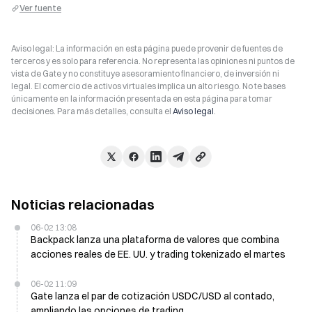
Ver fuente
Aviso legal: La información en esta página puede provenir de fuentes de
terceros y es solo para referencia. No representa las opiniones ni puntos de
vista de Gate y no constituye asesoramiento financiero, de inversión ni
legal. El comercio de activos virtuales implica un alto riesgo. No te bases
únicamente en la información presentada en esta página para tomar
decisiones. Para más detalles, consulta el
Aviso legal
.
Noticias relacionadas
06-02 13:08
Backpack lanza una plataforma de valores que combina
acciones reales de EE. UU. y trading tokenizado el martes
06-02 11:09
Gate lanza el par de cotización USDC/USD al contado,
ampliando las opciones de trading