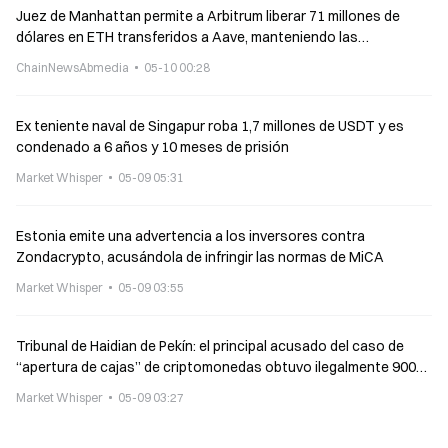
Juez de Manhattan permite a Arbitrum liberar 71 millones de
dólares en ETH transferidos a Aave, manteniendo las
reclamaciones de los acreedores de los presuntos ataques
ChainNewsAbmedia
05-10 00:28
terroristas norcoreanos
Ex teniente naval de Singapur roba 1,7 millones de USDT y es
condenado a 6 años y 10 meses de prisión
Market Whisper
05-09 05:31
Estonia emite una advertencia a los inversores contra
Zondacrypto, acusándola de infringir las normas de MiCA
Market Whisper
05-09 03:55
Tribunal de Haidian de Pekín: el principal acusado del caso de
“apertura de cajas” de criptomonedas obtuvo ilegalmente 900
millones de datos de información personal de ciudadanos y fue
Market Whisper
05-09 03:27
condenado a 7 años