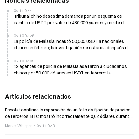
Noticias relacionadas
05-11 02:41
Tribunal chino desestima demanda por un esquema de
cambio de USDT por valor de 480.000 yuanes y remite el
caso a la policía el 11 de mayo
05-10 07:28
La policía de Malasia incautó 50,000 USDT a nacionales
chinos en febrero; la investigación se estanca después de
tres meses
05-10 07:09
12 agentes de policía de Malasia asaltaron a ciudadanos
chinos por 50.000 dólares en USDT en febrero; la
investigación se estancó al 10 de mayo
Artículos relacionados
Revolut confirma la reparación de un fallo de fijación de precios
de terceros; BTC mostró incorrectamente 0,02 dólares durante
un momento.
Market Whisper
05-11 02:31