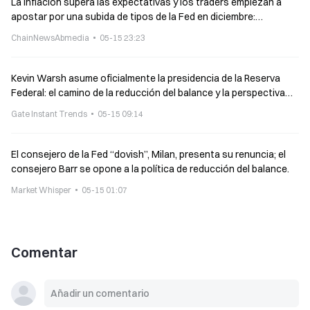
La inflación supera las expectativas y los traders empiezan a
apostar por una subida de tipos de la Fed en diciembre:
probabilidad 51%
ChainNewsAbmedia
05-15 23:23
Kevin Warsh asume oficialmente la presidencia de la Reserva
Federal: el camino de la reducción del balance y la perspectiva
del mercado cripto
Gate Instant Trends
05-15 09:14
El consejero de la Fed “dovish”, Milan, presenta su renuncia; el
consejero Barr se opone a la política de reducción del balance.
Market Whisper
05-15 01:07
Comentar