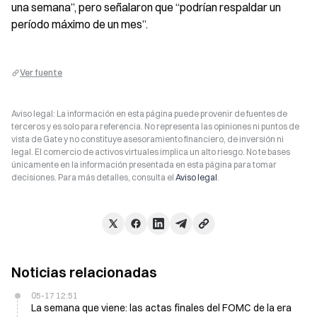
una semana”, pero señalaron que “podrían respaldar un 
período máximo de un mes”.
Ver fuente
Aviso legal: La información en esta página puede provenir de fuentes de
terceros y es solo para referencia. No representa las opiniones ni puntos de
vista de Gate y no constituye asesoramiento financiero, de inversión ni
legal. El comercio de activos virtuales implica un alto riesgo. No te bases
únicamente en la información presentada en esta página para tomar
decisiones. Para más detalles, consulta el
Aviso legal
.
Noticias relacionadas
05-17 12:51
La semana que viene: las actas finales del FOMC de la era