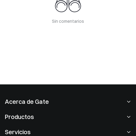
Sin comentarios
Acerca de Gate
Acerca de nosotros
Productos
Empleo
P2P
Servicios
Sala de prensa