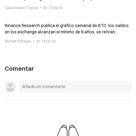
materializarse
Gate Instant Trends
05-18 09:03
Binance Research publica el gráfico semanal de BTC: los saldos
en los exchange alcanzan el mínimo de 6 años; se retiran
permanentemente 500 mil BTC
Market Whisper
05-18 02:02
Comentar