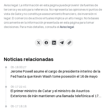
Aviso legal: La información en esta página puede provenir de fuentes de
terceros y es solo para referencia. No representa las opiniones ni puntos de
vista de Gate y no constituye asesoramiento financiero, de inversión ni
legal. El comercio de activos virtuales implica un alto riesgo. No te bases
únicamente en la información presentada en esta página para tomar
decisiones. Para más detalles, consulta el
Aviso legal
.
Noticias relacionadas
05-18 00:27
Jerome Powell asume el cargo de presidente interino de la
Fed hasta que Kevin Wash tome posesión el 16 de mayo
05-17 22:41
El primer ministro de Catar y el ministro de Asuntos
Exteriores de Irán mantienen una llamada telefónica el 17
de mayo para tratar la situación regional
05-17 18:18