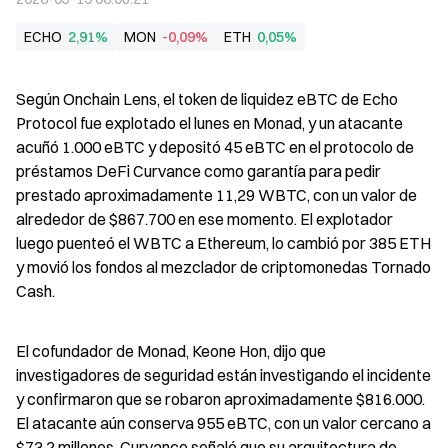
ECHO
2,91%
MON
-0,09%
ETH
0,05%
Según Onchain Lens, el token de liquidez eBTC de Echo 
Protocol fue explotado el lunes en Monad, y un atacante 
acuñó 1.000 eBTC y depositó 45 eBTC en el protocolo de 
préstamos DeFi Curvance como garantía para pedir 
prestado aproximadamente 11,29 WBTC, con un valor de 
alrededor de $867.700 en ese momento. El explotador 
luego puenteó el WBTC a Ethereum, lo cambió por 385 ETH 
y movió los fondos al mezclador de criptomonedas Tornado 
Cash.
El cofundador de Monad, Keone Hon, dijo que 
investigadores de seguridad están investigando el incidente 
y confirmaron que se robaron aproximadamente $816.000. 
El atacante aún conserva 955 eBTC, con un valor cercano a 
$73,2 millones. Curvance señaló que su arquitectura de 