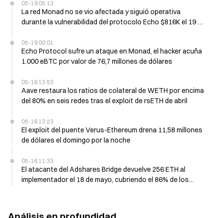
05-19 05:13
La red Monad no se vio afectada y siguió operativa
durante la vulnerabilidad del protocolo Echo $816K el 19 de
mayo
05-19 00:01
Echo Protocol sufre un ataque en Monad, el hacker acuña
1.000 eBTC por valor de 76,7 millones de dólares
05-18 13:53
Aave restaura los ratios de colateral de WETH por encima
del 80% en seis redes tras el exploit de rsETH de abril
05-18 13:23
El exploit del puente Verus-Ethereum drena 11,58 millones
de dólares el domingo por la noche
05-18 11:33
El atacante del Adshares Bridge devuelve 256 ETH al
implementador el 18 de mayo, cubriendo el 86% de los
fondos robados
Análisis en profundidad