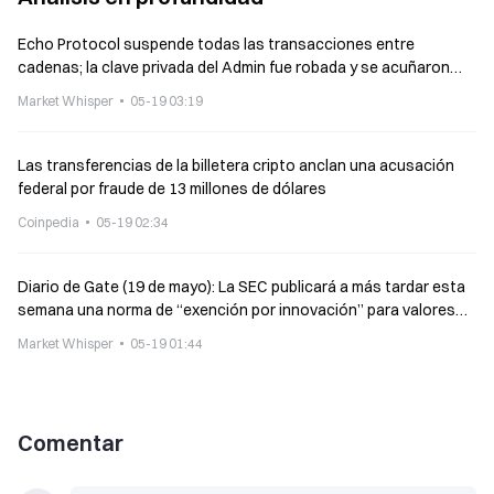
Echo Protocol suspende todas las transacciones entre
cadenas; la clave privada del Admin fue robada y se acuñaron
1000 eBTC.
Market Whisper
05-19 03:19
Las transferencias de la billetera cripto anclan una acusación
federal por fraude de 13 millones de dólares
Coinpedia
05-19 02:34
Diario de Gate (19 de mayo): La SEC publicará a más tardar esta
semana una norma de “exención por innovación” para valores
tokenizados; Echo Protocl sufre un ataque de hackers
Market Whisper
05-19 01:44
Comentar