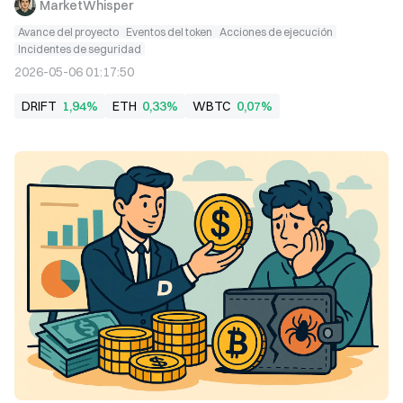
MarketWhisper
Avance del proyecto
Eventos del token
Acciones de ejecución
Incidentes de seguridad
2026-05-06 01:17:50
DRIFT
1,94%
ETH
0,33%
WBTC
0,07%