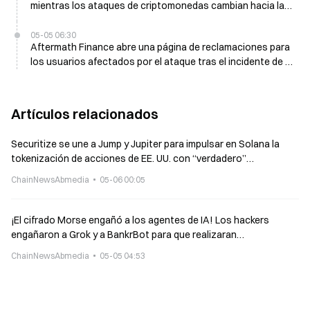
mientras los ataques de criptomonedas cambian hacia la
ingeniería social
05-05 06:30
Aftermath Finance abre una página de reclamaciones para
los usuarios afectados por el ataque tras el incidente de la
semana pasada
Artículos relacionados
Securitize se une a Jump y Jupiter para impulsar en Solana la
tokenización de acciones de EE. UU. con “verdadero”
cumplimiento: mayor hito de las acciones tokenizadas en 2026
ChainNewsAbmedia
05-06 00:05
¡El cifrado Morse engañó a los agentes de IA! Los hackers
engañaron a Grok y a BankrBot para que realizaran
transferencias, logrando hacerse con 170.000 dólares en
ChainNewsAbmedia
05-05 04:53
criptomonedas