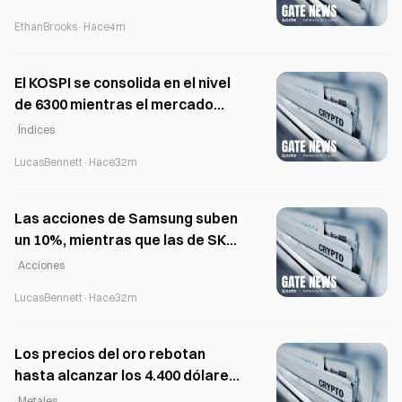
EthanBrooks
·
Hace4m
El KOSPI se consolida en el nivel
de 6300 mientras el mercado
centra su atención en los datos
Índices
de inflación de EE. UU.
LucasBennett
·
Hace32m
Las acciones de Samsung suben
un 10%, mientras que las de SK
Hynix caen un 8% tras los
Acciones
resultados del segundo
LucasBennett
·
Hace32m
trimestre
Los precios del oro rebotan
hasta alcanzar los 4.400 dólares,
mientras que los ETF de oro
Metales