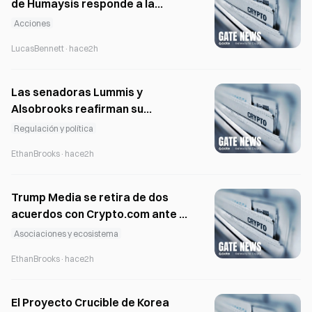
de Humaysis responde a la
denuncia de un accionista
Acciones
LucasBennett
·
hace2h
Las senadoras Lummis y
Alsobrooks reafirman su
compromiso con la Ley CLARITY
Regulación y política
tras el aplazamiento de la
EthanBrooks
·
hace2h
votación
Trump Media se retira de dos
acuerdos con Crypto.com ante la
saturación del mercado
Asociaciones y ecosistema
EthanBrooks
·
hace2h
El Proyecto Crucible de Korea