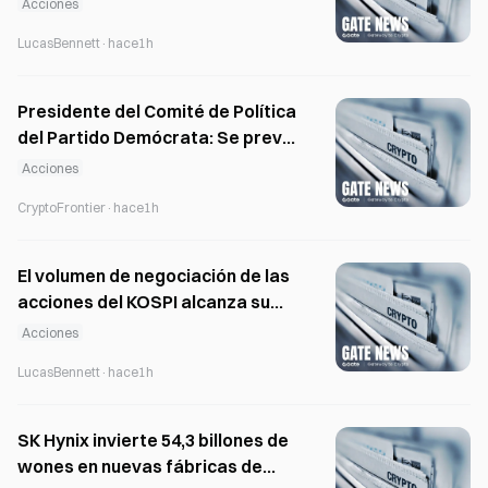
Acciones
fondos sectoriales y productos
LucasBennett
·
hace1h
extranjeros
Presidente del Comité de Política
del Partido Demócrata: Se prevé
coordinar la reforma fiscal de las
Acciones
acciones coreanas para finales
CryptoFrontier
·
hace1h
de agosto
El volumen de negociación de las
acciones del KOSPI alcanza su
nivel más bajo de 2024 en medio
Acciones
de la venta masiva de acciones
LucasBennett
·
hace1h
de semiconductores
SK Hynix invierte 54,3 billones de
wones en nuevas fábricas de