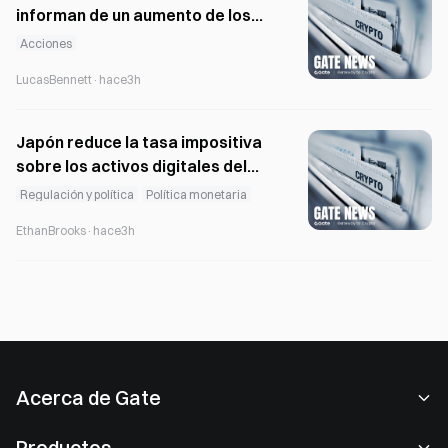
informan de un aumento de los
impagos de descubiertos entre
Acciones
las personas mayores y los
LucasBennett
·
hace3h
jóvenes.
Japón reduce la tasa impositiva
sobre los activos digitales del
55% al 20% en virtud de una
Regulación y política
Política monetaria
nueva ley financiera
EthanBrooks
·
hace3h
Acerca de Gate
Acerca de nosotros
Productos