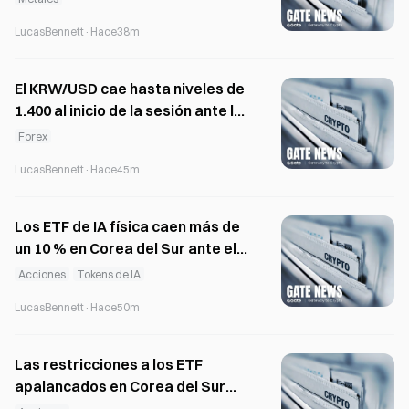
coreanos registran una subida
LucasBennett
·
Hace38m
semanal del 5 %.
El KRW/USD cae hasta niveles de
1.400 al inicio de la sesión ante la
coordinación de políticas entre
Forex
EE. UU., Corea del Sur y Japón
LucasBennett
·
Hace45m
Los ETF de IA física caen más de
un 10 % en Corea del Sur ante el
descenso de las acciones
Acciones
Tokens de IA
LucasBennett
·
Hace50m
Las restricciones a los ETF
apalancados en Corea del Sur
desplazan la operativa hacia