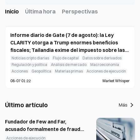
Inicio
Última hora
Perspectivas
Informe diario de Gate (7 de agosto): la Ley
CLARITY otorga a Trump enormes beneficios
fiscales; Tailandia exime del impuesto sobre las
ganancias de capital las transacciones con
Noticias cripto diarias
Flujo de capital
Datos sobre derivados
criptomonedas
Regulación y política
Análisis de mercado
Macroeconomía
Acciones
Geopolítica
Materias primas
Acciones de ejecución
08-07 01:22
Market Whisper
Último artículo
Más
Fundador de Few and Far,
acusado formalmente de fraude
en el mercado de $10M NFT
Acciones de ejecución