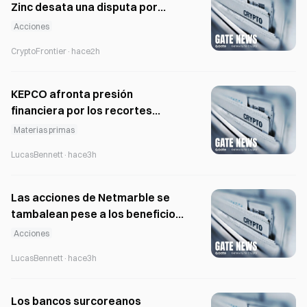
Zinc desata una disputa por
marcas registradas con MBK
Acciones
Partners
CryptoFrontier
·
hace2h
KEPCO afronta presión
financiera por los recortes
regionales de tarifas y la
Materias primas
inversión en la red eléctrica
LucasBennett
·
hace3h
Las acciones de Netmarble se
tambalean pese a los beneficios
del segundo trimestre, mientras
Acciones
se debilita la confianza en sus
LucasBennett
·
hace3h
nuevos juegos
Los bancos surcoreanos