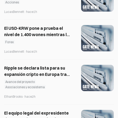
DRAM y NAND
Acciones
LucasBennett
·
hace1h
El USD-KRW pone a prueba el
nivel de 1.400 wones mientras los
mercados esperan los datos del
Forex
IPC de EE. UU. de julio
LucasBennett
·
hace1h
Ripple se declara lista para su
expansión cripto en Europa tras
la autorización conforme a MiCA
Avance del proyecto
Asociaciones y ecosistema
EthanBrooks
·
hace2h
El equipo legal del expresidente