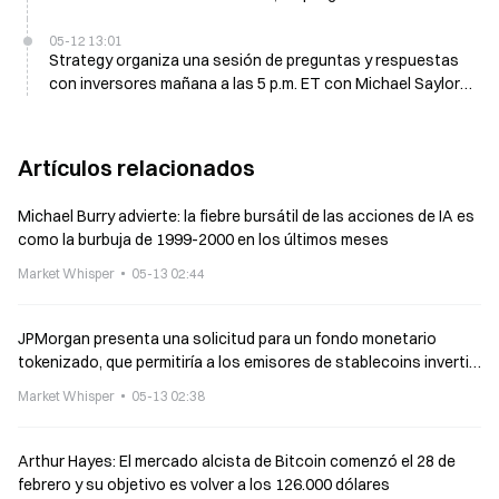
preocupaciones por un ataque Sybil
05-12 13:01
Strategy organiza una sesión de preguntas y respuestas
con inversores mañana a las 5 p.m. ET con Michael Saylor y
el CEO Phong Le
Artículos relacionados
Michael Burry advierte: la fiebre bursátil de las acciones de IA es
como la burbuja de 1999-2000 en los últimos meses
Market Whisper
05-13 02:44
JPMorgan presenta una solicitud para un fondo monetario
tokenizado, que permitiría a los emisores de stablecoins invertir
en reservas y generar intereses
Market Whisper
05-13 02:38
Arthur Hayes: El mercado alcista de Bitcoin comenzó el 28 de
febrero y su objetivo es volver a los 126.000 dólares