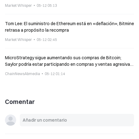
Market Whisper
05-12 05:13
Tom Lee: El suministro de Ethereum está en «deflación», Bitmine
retrasa a propósito la recompra
Market Whisper
05-12 02:45
MicroStrategy sigue aumentando sus compras de Bitcoin;
Saylor podría estar participando en compras y ventas agresivas
de BTC
ChainNewsAbmedia
05-12 01:14
Comentar