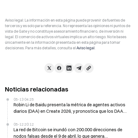
Aviso legal: La información en esta página puede provenir de fuentes de
terceros y es solo para referencia. No representa las opiniones ni puntos de
vista de Gate y no constituye asesoramiento financiero, de inversión ni
legal. El comercio de activos virtuales implica un alto riesgo. No te bases
únicamente en la información presentada en esta página para tomar
decisiones. Para más detalles, consulta el
Aviso legal
.
Noticias relacionadas
05-13 04:25
Robin Li de Baidu presenta la métrica de agentes activos
diarios (DAA) en Create 2026, y pronostica que los DAA
globales superarán los 10 mil millones
05-12 20:12
La red de Bitcoin se inundó con 200.000 direcciones de
nodos falsas desde el 9 de abril, lo que genera