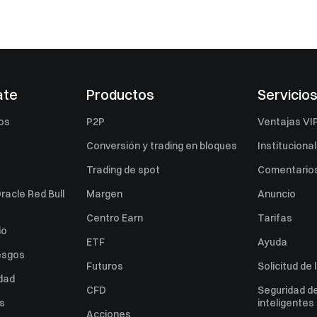
ate
Productos
Servicio
os
P2P
Ventajas VI
Conversión y trading en bloques
Institucional
Trading de spot
Comentarios
racle Red Bull
Margen
Anuncio
Centro Earn
Tarifas
io
ETF
Ayuda
esgos
Futuros
Solicitud de 
idad
CFD
Seguridad de
es
inteligentes
Acciones