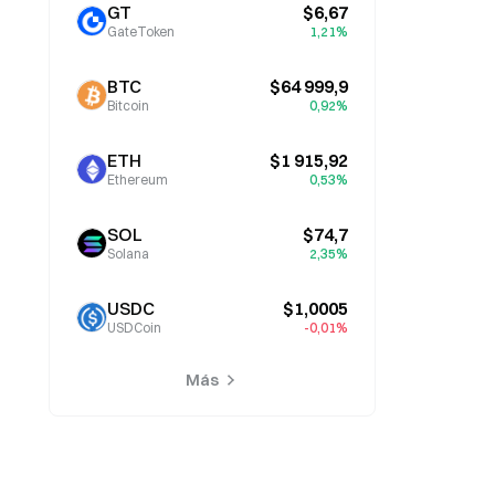
GT
$6,67
GateToken
1,21%
BTC
$64 999,9
Bitcoin
0,92%
ETH
$1 915,92
Ethereum
0,53%
SOL
$74,7
Solana
2,35%
USDC
$1,0005
USDCoin
-0,01%
Más