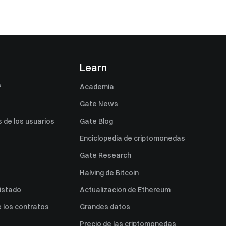
s
Learn
P
Academia
Gate News
 de los usuarios
Gate Blog
Enciclopedia de criptomonedas
Gate Research
Halving de Bitcoin
listado
Actualización de Ethereum
 los contratos
Grandes datos
Precio de las criptomonedas