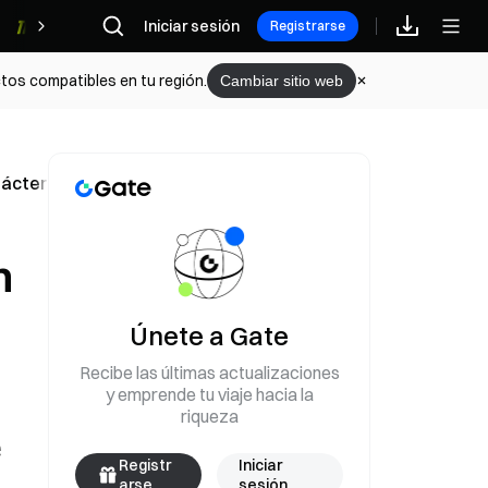
Iniciar sesión
Recompensas
Registrarse
tos compatibles en tu región.
Cambiar sitio web
ácter engañoso; la empresa siempre ha ofrecido disposicion
n
Únete a Gate
Recibe las últimas actualizaciones
y emprende tu viaje hacia la
riqueza
e
Registr
Iniciar
arse
sesión