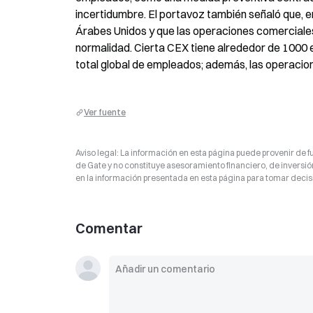
incertidumbre. El portavoz también señaló que, 
Árabes Unidos y que las operaciones comerciale
normalidad. Cierta CEX tiene alrededor de 1000 
total global de empleados; además, las operaci
Ver fuente
Aviso legal: La información en esta página puede provenir de fu
de Gate y no constituye asesoramiento financiero, de inversión
en la información presentada en esta página para tomar decisi
Comentar