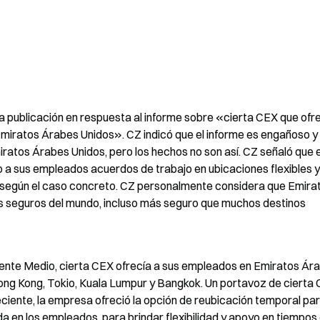
na publicación en respuesta al informe sobre «cierta CEX que ofre
iratos Árabes Unidos». CZ indicó que el informe es engañoso y 
iratos Árabes Unidos, pero los hechos no son así. CZ señaló que e
 a sus empleados acuerdos de trabajo en ubicaciones flexibles y 
según el caso concreto. CZ personalmente considera que Emirat
s seguros del mundo, incluso más seguro que muchos destinos 
riente Medio, cierta CEX ofrecía a sus empleados en Emiratos Ára
ng Kong, Tokio, Kuala Lumpur y Bangkok. Un portavoz de cierta 
eciente, la empresa ofreció la opción de reubicación temporal para
en los empleados, para brindar flexibilidad y apoyo en tiempos 