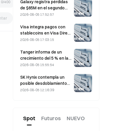
motor BE-4
Galaxy registra pérdidas
0/400
de $85M en el segundo
trimestre de 2026; los
2026-08-05 17:52:57
tar
ingresos quedan 300
millones de dólares por
Visa integra pagos con
debajo de las previsiones
stablecoins en Visa Direct
y las acciones caen un
mediante una alianza con
2026-08-05 17:03:15
7,23 %.
Zero Hash
Tanger informa de un
crecimiento del 5 % en las
ventas, impulsado por el
2026-08-05 15:55:54
turismo de la Copa del
Mundo durante junio y
SK Hynix contempla un
julio.
posible desdoblamiento
de acciones ante la
2026-08-05 12:16:39
subida del precio, y un
ejecutivo dice que «no es
imposible»
Spot
Futuros
NUEVO