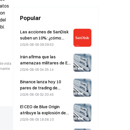
tecnológicas en agosto
atos 
on 
Popular
el 
bi.
Las acciones de SanDisk
suben un 10%: ¿cómo
está iniciando HBF un
2026-08-05 09:39:53
nuevo ciclo de
almacenamiento para la
Irán afirma que las
IA y pueden los
amenazas militares de EE.
de vista
resultados financieros
UU. retrasan el acuerdo
camente
2026-08-05 04:35:14
validar la tesis de
del 5 de agosto con Omán
crecimiento?
sobre el estrecho de
Binance lanza hoy 10
Ormuz
pares de trading de
bStocks a las 20:00
2026-08-05 02:33:45
(UTC+8), sin comisiones
de maker
El CEO de Blue Origin
atribuye la explosión de
New Glenn en mayo a un
2026-08-05 18:58:10
fallo en una válvula del