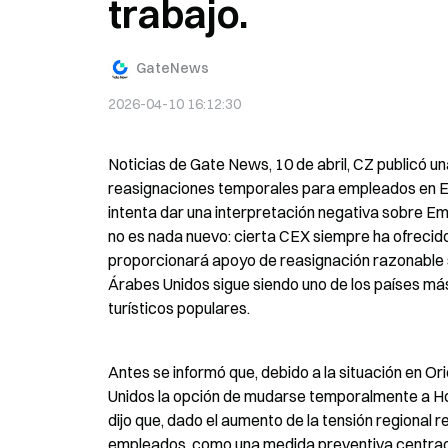
trabajo.
GateNews
2026-04-10 16:12:30
Noticias de Gate News, 10 de abril, CZ publicó u
reasignaciones temporales para empleados en Em
intenta dar una interpretación negativa sobre Em
no es nada nuevo: cierta CEX siempre ha ofrecido
proporcionará apoyo de reasignación razonable 
Árabes Unidos sigue siendo uno de los países má
turísticos populares.
Antes se informó que, debido a la situación en O
Unidos la opción de mudarse temporalmente a Ho
dijo que, dado el aumento de la tensión regional r
empleados, como una medida preventiva centrada 