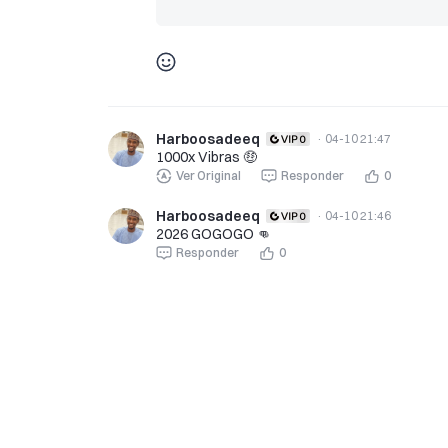
Harboosadeeq
·
04-10 21:47
1000x Vibras 🤑
Ver Original
Responder
0
Harboosadeeq
·
04-10 21:46
2026 GOGOGO 👊
Responder
0