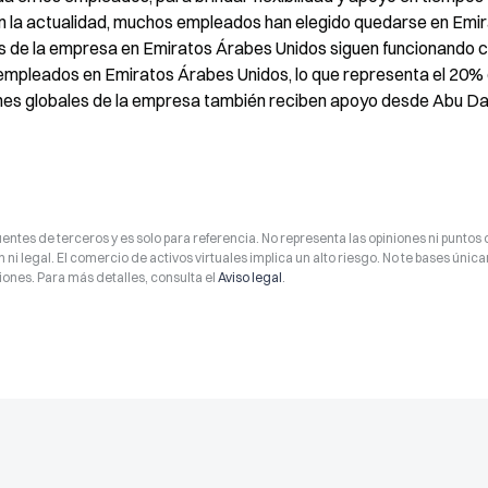
en la actualidad, muchos empleados han elegido quedarse en Emir
s de la empresa en Emiratos Árabes Unidos siguen funcionando c
empleados en Emiratos Árabes Unidos, lo que representa el 20% d
ones globales de la empresa también reciben apoyo desde Abu Da
entes de terceros y es solo para referencia. No representa las opiniones ni puntos 
 ni legal. El comercio de activos virtuales implica un alto riesgo. No te bases úni
ones. Para más detalles, consulta el
Aviso legal
.