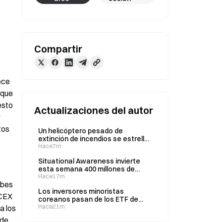
Compartir
ce 
que 
sto 
Actualizaciones del autor
os 
Un helicóptero pesado de
extinción de incendios se estrella
durante las labores de extinción
Hace7m
de incendios forestales en Utah;
Situational Awareness invierte
muere un operador de maquinaria
esta semana 400 millones de
en Oregón
dólares en la startup de
Hace17m
bes 
semiconductores Source Foundry
Los inversores minoristas
CEX 
coreanos pasan de los ETF de
semiconductores a las acciones
Hace21m
 los 
de grandes empresas
de 