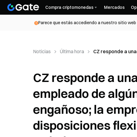
Compra criptomonedas
Mercados
Op
Parece que estás accediendo a nuestro sitio web d
Noticias
Última hora
CZ responde a una 
CZ responde a una 
empleado de algún
engañoso; la empr
disposiciones flex