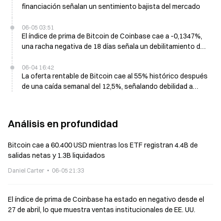
financiación señalan un sentimiento bajista del mercado
06-05 03:51
El índice de prima de Bitcoin de Coinbase cae a -0,1347%,
una racha negativa de 18 días señala un debilitamiento de
la demanda en EE. UU.
06-04 16:42
La oferta rentable de Bitcoin cae al 55% histórico después
de una caída semanal del 12,5%, señalando debilidad a
corto plazo
Análisis en profundidad
Bitcoin cae a 60.400 USD mientras los ETF registran 4.4B de
salidas netas y 1.3B liquidados
Daniel Carter
06-05 21:33
El índice de prima de Coinbase ha estado en negativo desde el
27 de abril, lo que muestra ventas institucionales de EE. UU.