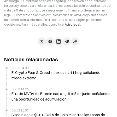
Aviso legal: La información en esta página puede provenir de fuentes de
terceros y es solo para referencia. No representa las opiniones ni puntos de
vista de Gate y no constituye asesoramiento financiero, de inversión ni
legal. El comercio de activos virtuales implica un alto riesgo. No te bases
únicamente en la información presentada en esta página para tomar
decisiones. Para más detalles, consulta el
Aviso legal
.
Noticias relacionadas
06-06 04:33
El Crypto Fear & Greed Index cae a 11 hoy, señalando
miedo extremo
06-05 14:25
El ratio MVRV de Bitcoin cae a 1,19 el 5 de junio, señalando
una oportunidad de acumulación
06-05 10:57
Bitcoin cae a $61,126 el 5 de junio mientras las tasas de