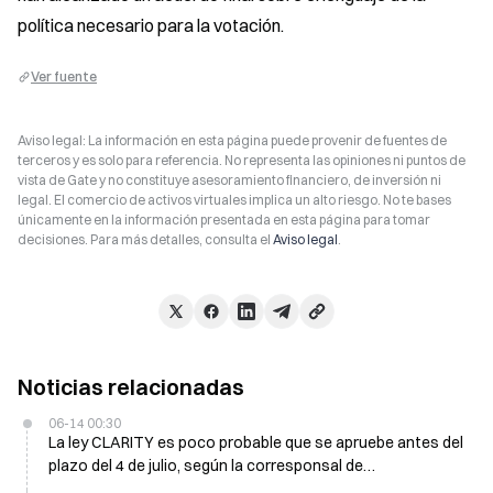
política necesario para la votación.
Ver fuente
Aviso legal: La información en esta página puede provenir de fuentes de
terceros y es solo para referencia. No representa las opiniones ni puntos de
vista de Gate y no constituye asesoramiento financiero, de inversión ni
legal. El comercio de activos virtuales implica un alto riesgo. No te bases
únicamente en la información presentada en esta página para tomar
decisiones. Para más detalles, consulta el
Aviso legal
.
Noticias relacionadas
06-14 00:30
La ley CLARITY es poco probable que se apruebe antes del
plazo del 4 de julio, según la corresponsal de
criptomonedas Eleanor Terrett