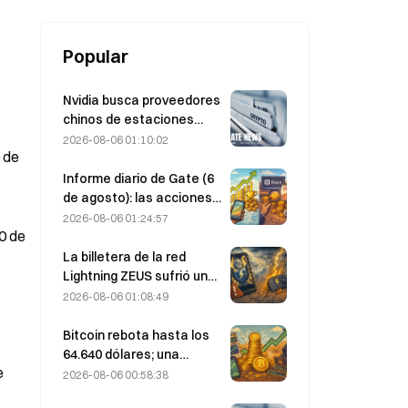
CARF
Popular
Nvidia busca proveedores
chinos de estaciones
base de IA para el
2026-08-06 01:10:02
 de
despliegue de la red 6G
Informe diario de Gate (6
de agosto): las acciones
preferentes STRC de
2026-08-06 01:24:57
0 de
Strategy rebotan con
fuerza; Block eleva sus
La billetera de la red
previsiones de resultados
Lightning ZEUS sufrió un
para todo 2026
ataque y está
2026-08-06 01:08:49
temporalmente fuera de
servicio; el equipo oficial
Bitcoin rebota hasta los
afirma que los fondos de
64.640 dólares; una
los usuarios no se han
e
vulnerabilidad de Coldcard
2026-08-06 00:58:38
perdido
lleva las carteras activas