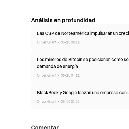
Análisis en profundidad
Las CSP de Norteamérica impulsarán un creci
Oliver Grant
05-20 06:12
Los mineros de Bitcoin se posicionan como soc
demanda de energía
Oliver Grant
05-20 04:22
BlackRock y Google lanzan una empresa conju
Oliver Grant
05-19 01:21
Comentar