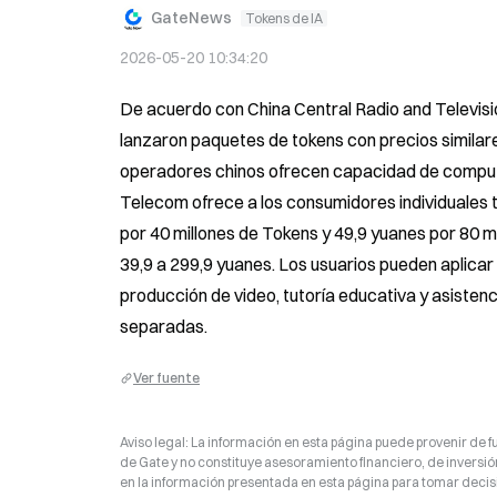
GateNews
Tokens de IA
2026-05-20 10:34:20
De acuerdo con China Central Radio and Televisio
lanzaron paquetes de tokens con precios similare
operadores chinos ofrecen capacidad de computac
Telecom ofrece a los consumidores individuales tr
por 40 millones de Tokens y 49,9 yuanes por 80 
39,9 a 299,9 yuanes. Los usuarios pueden aplicar l
producción de video, tutoría educativa y asisten
separadas.
Ver fuente
Aviso legal: La información en esta página puede provenir de fu
de Gate y no constituye asesoramiento financiero, de inversión
en la información presentada en esta página para tomar decisi