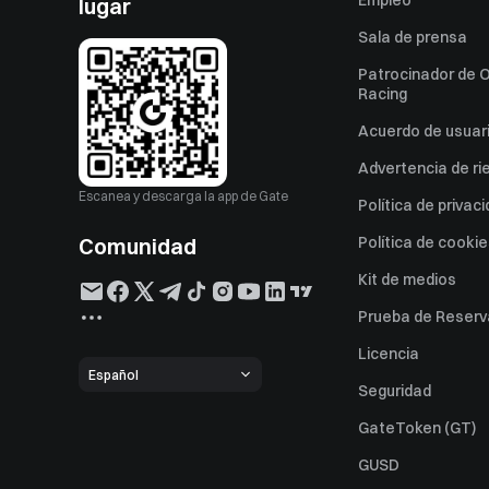
Empleo
lugar
Sala de prensa
Patrocinador de O
Racing
Acuerdo de usuar
Advertencia de ri
Escanea y descarga la app de Gate
Política de privac
Comunidad
Política de cooki
Kit de medios
Prueba de Reserv
Licencia
Español
Seguridad
GateToken (GT)
GUSD