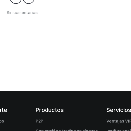
Sin comentarios
ate
Productos
Servicio
os
P2P
Ventajas VI