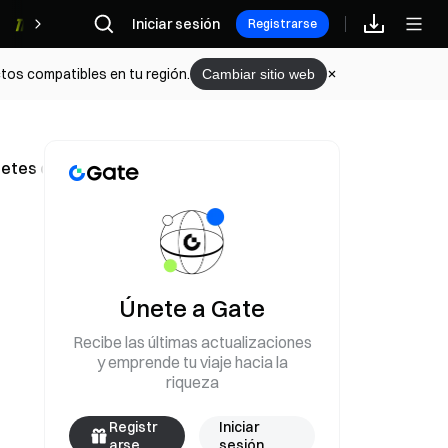
Iniciar sesión
Recompensas
Registrarse
tos compatibles en tu región.
Cambiar sitio web
etes de tokens, con precios desde 9,9 yuanes al mes
Únete a Gate
Recibe las últimas actualizaciones
y emprende tu viaje hacia la
riqueza
Registr
Iniciar
arse
sesión