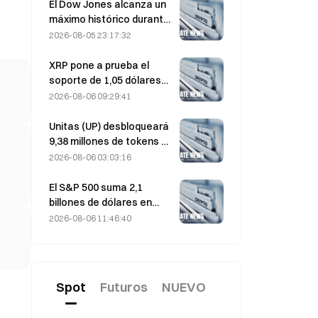
a máximos de tres meses
El Dow Jones alcanza un
máximo histórico durante
la noche y extiende su
2026-08-05 23:17:32
racha alcista de 5 días; la
inversión en IA impulsa las
XRP pone a prueba el
ganancias
soporte de 1,05 dólares
mientras Ethereum se
2026-08-06 09:29:41
mantiene en 1.908 dólares
con un volumen bajo
Unitas (UP) desbloqueará
9,38 millones de tokens el
13 de agosto, por valor de
2026-08-06 03:03:16
3,18 millones de dólares.
El S&P 500 suma 2,1
billones de dólares en
agosto y sube un 3,12 %,
2026-08-06 11:46:40
mientras que Bitcoin gana
solo un 2 %.
Spot
Futuros
NUEVO