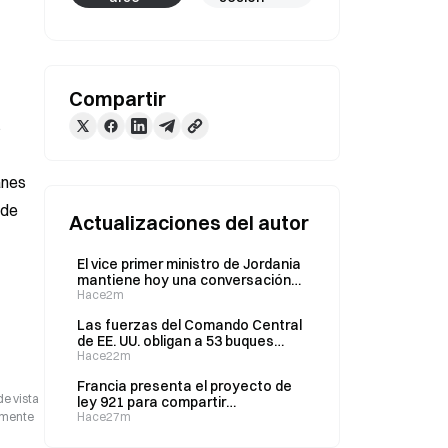
Compartir
 
nes 
de 
Actualizaciones del autor
El vice primer ministro de Jordania
mantiene hoy una conversación
telefónica con el ministro de
Hace2m
Asuntos Exteriores de Baréin
Las fuerzas del Comando Central
de EE. UU. obligan a 53 buques
mercantes a cambiar de rumbo
Hace22m
durante el bloqueo de Irán
Francia presenta el proyecto de
de vista
ley 921 para compartir
camente
automáticamente datos sobre
Hace27m
cripto con 48 países en el marco