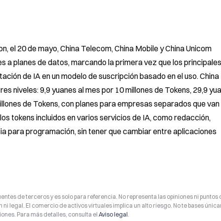
n, el 20 de mayo, China Telecom, China Mobile y China Unicom 
s a planes de datos, marcando la primera vez que los principales
ión de IA en un modelo de suscripción basado en el uso. China 
es niveles: 9,9 yuanes al mes por 10 millones de Tokens, 29,9 yua
millones de Tokens, con planes para empresas separados que van 
os tokens incluidos en varios servicios de IA, como redacción, 
cia para programación, sin tener que cambiar entre aplicaciones 
entes de terceros y es solo para referencia. No representa las opiniones ni puntos 
 ni legal. El comercio de activos virtuales implica un alto riesgo. No te bases úni
ones. Para más detalles, consulta el
Aviso legal
.