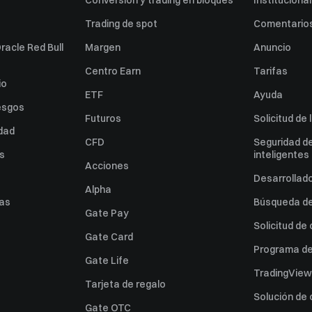
Conversión y trading en bloques
Institucional
Trading de spot
Comentarios
racle Red Bull
Margen
Anuncio
Centro Earn
Tarifas
io
ETF
Ayuda
esgos
Futuros
Solicitud de 
idad
CFD
Seguridad de
es
inteligentes
Acciones
Desarrollado
Alpha
as
Búsqueda de 
Gate Pay
Solicitud de
Gate Card
Programa de 
Gate Life
TradingView
Tarjeta de regalo
Solución de
Gate OTC