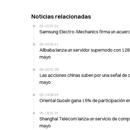
Noticias relacionadas
05-20 07:31
Samsung Electro-Mechanics firma un acuerdo
05-20 02:41
Alibaba lanza un servidor supernodo con 128
mayo
05-20 01:09
Las acciones chinas suben por una señal de 
mayo
05-19 08:25
Oriental Guoxin gana 15% de participación e
05-18 01:37
Shanghai Telecom lanza un servicio de compu
mayo