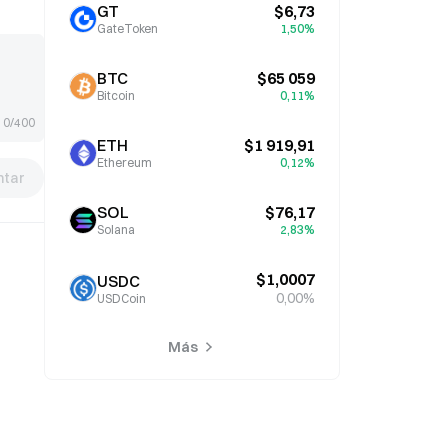
GT
$6,73
GateToken
1,50%
BTC
$65 059
Bitcoin
0,11%
0/400
ETH
$1 919,91
Ethereum
0,12%
tar
SOL
$76,17
Solana
2,83%
$1,0007
USDC
0,00%
USDCoin
Más