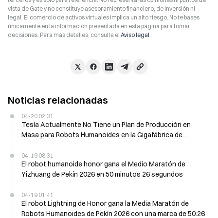
vista de Gate y no constituye asesoramiento financiero, de inversión ni
legal. El comercio de activos virtuales implica un alto riesgo. No te bases
únicamente en la información presentada en esta página para tomar
decisiones. Para más detalles, consulta el
Aviso legal
.
Noticias relacionadas
04-20 02:31
Tesla Actualmente No Tiene un Plan de Producción en
Masa para Robots Humanoides en la Gigafábrica de
Shanghái
04-19 08:31
El robot humanoide honor gana el Medio Maratón de
Yizhuang de Pekín 2026 en 50 minutos 26 segundos
04-19 01:41
El robot Lightning de Honor gana la Media Maratón de
Robots Humanoides de Pekín 2026 con una marca de 50:26