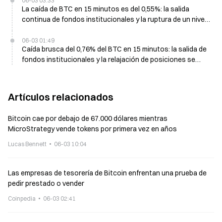
06-03 03:33
La caída de BTC en 15 minutos es del 0,55%: la salida
continua de fondos institucionales y la ruptura de un nivel
de soporte provocan una presión vendedora a corto plazo
06-03 01:49
Caída brusca del 0,76% del BTC en 15 minutos: la salida de
fondos institucionales y la relajación de posiciones se
refuerzan y desencadenan una venta a corto plazo
Artículos relacionados
Bitcoin cae por debajo de 67.000 dólares mientras
MicroStrategy vende tokens por primera vez en años
Lucas Bennett
06-03 10:04
Las empresas de tesorería de Bitcoin enfrentan una prueba de
pedir prestado o vender
Coinpedia
06-03 02:41