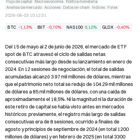
Flujo de capital
Macroeconomía
Política monetaria
Análisis de mercado
Acciones
Datos on-chain
Índices
Forex
2026-06-03 10:12:51
BTC
-1,13%
IBIT
-0,70%
NAS100
0,12%
GLDX
-0,40%
Del 15 de mayo al 2 de junio de 2026, el mercado de ETF 
spot de BTC atravesó el ciclo de salidas netas 
consecutivas más largo desde su lanzamiento en enero de 
2024. En 12 sesiones de negociación, el total de salidas 
acumuladas alcanzó 3.97 mil millones de dólares, mientras 
que el patrimonio neto total se redujo de 104.29 mil millones 
de dólares a 85 mil millones de dólares, con una caída de 
aproximadamente el 18,5%. Ni la magnitud ni la duración de 
este retiro de capital se había visto antes en mercados 
históricos: previamente, el registro más largo de salidas 
consecutivas era de 8 sesiones, ocurrido a finales de 
agosto y principios de septiembre de 2024 (en total 1200 
millones de dólares) y en febrero de 2025 (en total 3300 