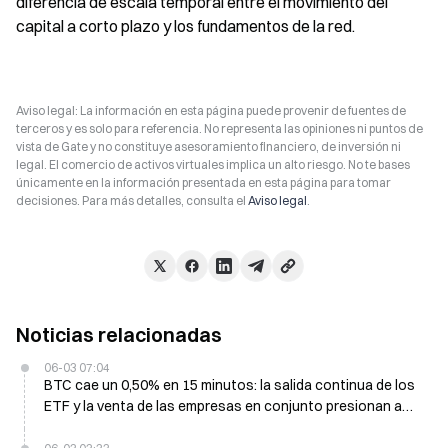
diferencia de escala temporal entre el movimiento del 
capital a corto plazo y los fundamentos de la red.
Aviso legal: La información en esta página puede provenir de fuentes de
terceros y es solo para referencia. No representa las opiniones ni puntos de
vista de Gate y no constituye asesoramiento financiero, de inversión ni
legal. El comercio de activos virtuales implica un alto riesgo. No te bases
únicamente en la información presentada en esta página para tomar
decisiones. Para más detalles, consulta el
Aviso legal
.
Noticias relacionadas
06-03 07:04
BTC cae un 0,50% en 15 minutos: la salida continua de los
ETF y la venta de las empresas en conjunto presionan a
corto plazo