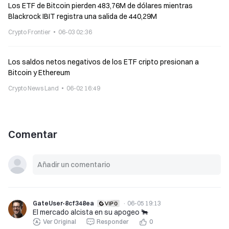
Los ETF de Bitcoin pierden 483,76M de dólares mientras
Blackrock IBIT registra una salida de 440,29M
Crypto Frontier
06-03 02:36
Los saldos netos negativos de los ETF cripto presionan a
Bitcoin y Ethereum
Crypto News Land
06-02 16:49
Comentar
GateUser-8cf348ea
·
06-05 19:13
El mercado alcista en su apogeo 🐂
Ver Original
Responder
0