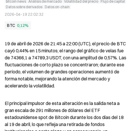
bitcoin news
Análisis de mercado
Volatilidad del precio
Flujo de capital
Datos sobre derivados
Datos on-chain
2026-04-19 22:02:32
BTC
0,12%
19 de abril de 2026 de 21:45 a 22:00 (UTC), el precio de BTC 
cayó 0,44% en 15 minutos; el rango del gráfico de velas fue 
de 74366,1 a 74789,3 USDT, con una amplitud de 0,57%. Las 
fluctuaciones de corto plazo se concentraron; durante ese 
período, el volumen de grandes operaciones aumentó de 
forma notable, mejorando la atención del mercado y 
acelerando la volatilidad.
El principal impulsor de esta alteración es la salida neta a 
gran escala de 291 millones de dólares del ETF 
estadounidense spot de Bitcoin durante los dos días del 18 
al 19 de abril, lo que refleja una retirada de fondos 