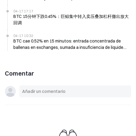
derivados
04-17 17:17
BTC 15分钟下跌0.45%：巨鲸集中转入卖压叠加杠杆撤出放大
回调
04-17 10:32
BTC cae 0.52% en 15 minutos: entrada concentrada de
ballenas en exchanges, sumada a insuficiencia de liquidez,
amplifica la presión vendedora
Comentar