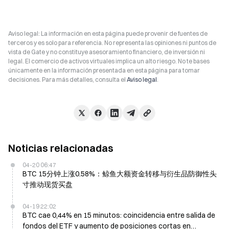
Aviso legal: La información en esta página puede provenir de fuentes de
terceros y es solo para referencia. No representa las opiniones ni puntos de
vista de Gate y no constituye asesoramiento financiero, de inversión ni
legal. El comercio de activos virtuales implica un alto riesgo. No te bases
únicamente en la información presentada en esta página para tomar
decisiones. Para más detalles, consulta el
Aviso legal
.
Noticias relacionadas
04-20 06:47
BTC 15分钟上涨0.58%：鲸鱼大额资金转移与衍生品防御性头
寸推动现货买盘
04-19 22:02
BTC cae 0,44% en 15 minutos: coincidencia entre salida de
fondos del ETF y aumento de posiciones cortas en