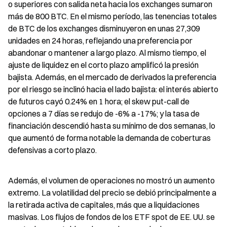
o superiores con salida neta hacia los exchanges sumaron 
más de 800 BTC. En el mismo período, las tenencias totales 
de BTC de los exchanges disminuyeron en unas 27,309 
unidades en 24 horas, reflejando una preferencia por 
abandonar o mantener a largo plazo. Al mismo tiempo, el 
ajuste de liquidez en el corto plazo amplificó la presión 
bajista. Además, en el mercado de derivados la preferencia 
por el riesgo se inclinó hacia el lado bajista: el interés abierto 
de futuros cayó 0.24% en 1 hora; el skew put-call de 
opciones a 7 días se redujo de -6% a -17%; y la tasa de 
financiación descendió hasta su mínimo de dos semanas, lo 
que aumentó de forma notable la demanda de coberturas 
defensivas a corto plazo.
Además, el volumen de operaciones no mostró un aumento 
extremo. La volatilidad del precio se debió principalmente a 
la retirada activa de capitales, más que a liquidaciones 
masivas. Los flujos de fondos de los ETF spot de EE. UU. se 