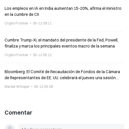
Los empleos en IA en India aumentan 15-20%, afirma el ministro
en la cumbre de CII
Crypto Frontier
05-12 09:11
Cumbre Trump-Xi, el mandato del presidente de la Fed, Powell,
finaliza y marca los principales eventos macro de la semana
Crypto Frontier
05-12 05:12
Bloomberg: El Comité de Recaudación de Fondos de la Cámara
de Representantes de EE. UU. celebrará el jueves una sesión
informativa bipartidista a puerta cerrada sobre impuestos cripto
Market Whisper
05-12 05:06
Comentar