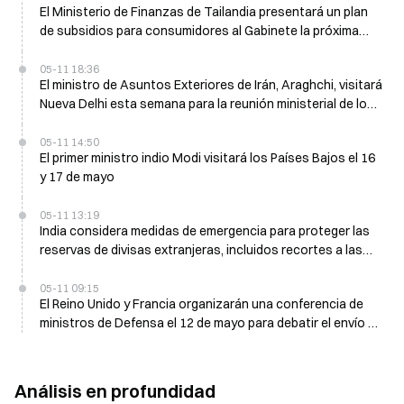
El Ministerio de Finanzas de Tailandia presentará un plan
de subsidios para consumidores al Gabinete la próxima
semana
05-11 18:36
El ministro de Asuntos Exteriores de Irán, Araghchi, visitará
Nueva Delhi esta semana para la reunión ministerial de los
BRICS
05-11 14:50
El primer ministro indio Modi visitará los Países Bajos el 16
y 17 de mayo
05-11 13:19
India considera medidas de emergencia para proteger las
reservas de divisas extranjeras, incluidos recortes a las
importaciones de oro y aumentos de los precios del
combustible
05-11 09:15
El Reino Unido y Francia organizarán una conferencia de
ministros de Defensa el 12 de mayo para debatir el envío en
el estrecho de Ormuz; se esperan más de 40 países
Análisis en profundidad