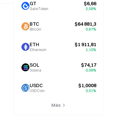
GT
$6,66
GateToken
3,09%
BTC
$64 881,3
Bitcoin
0,87%
ETH
$1 911,81
Ethereum
2,10%
SOL
$74,17
Solana
0,09%
USDC
$1,0008
USDCoin
0,01%
Más