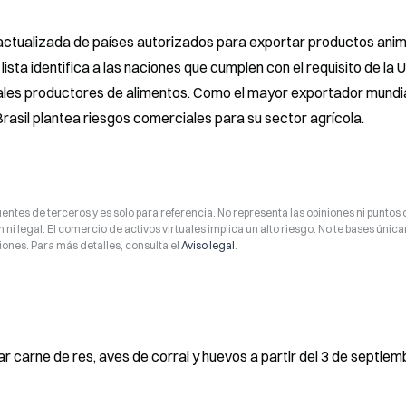
 actualizada de países autorizados para exportar productos anima
sta identifica a las naciones que cumplen con el requisito de la U
imales productores de alimentos. Como el mayor exportador mundia
 Brasil plantea riesgos comerciales para su sector agrícola.
entes de terceros y es solo para referencia. No representa las opiniones ni puntos 
 ni legal. El comercio de activos virtuales implica un alto riesgo. No te bases úni
ones. Para más detalles, consulta el
Aviso legal
.
r carne de res, aves de corral y huevos a partir del 3 de septiem