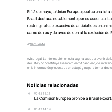
2026-05-12 21:25:25
El 12 de mayo, la Unión Europea publicó una lista
Brasil destaca notablemente por su ausencia. La li
restringir el uso excesivo de antibióticos en an
carne de res y de aves de corral, la exclusión de
Ver fuente
Aviso legal: La información en esta página puede provenir de fu
de Gate y no constituye asesoramiento financiero, de inversión
en la información presentada en esta página para tomar decisi
Noticias relacionadas
05-12 18:11
La Comisión Europea prohíbe a Brasil exporta
05-12 14:19