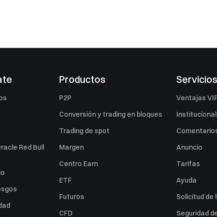
ate
Productos
Servicio
os
P2P
Ventajas VI
Conversión y trading en bloques
Institucional
Trading de spot
Comentarios
racle Red Bull
Margen
Anuncio
Centro Earn
Tarifas
io
ETF
Ayuda
esgos
Futuros
Solicitud de 
idad
CFD
Seguridad de