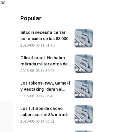
de IA se disparan un 55% en 2026
las
Popular
Bitcoin necesita cerrar
por encima de los 63.000
USD en agosto para
2026-08-03 11:01:46
confirmar el suelo del
mercado bajista, según
Oficial israelí: No habrá
una investigación de 10x.
retirada militar antes de
que Hamás se desarme
2026-08-03 17:39:07
Los tokens RWA, GameFi
y Restaking lideran el
rendimiento del mercado
2026-08-03 17:05:42
en julio
Los futuros de cacao
suben casi un 8% intradía
el pasado viernes,
2026-08-03 17:05:32
sorprendiendo a los