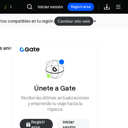
Iniciar sesión
Recompensas
Registrarse
tos compatibles en tu región.
Cambiar sitio web
os animales el 12 de mayo
Únete a Gate
Recibe las últimas actualizaciones
y emprende tu viaje hacia la
riqueza
Registr
Iniciar
arse
sesión