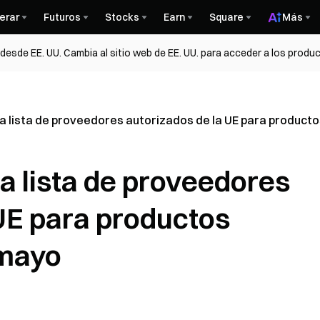
erar
Futuros
Stocks
Earn
Square
Más
esde EE. UU. Cambia al sitio web de EE. UU. para acceder a los produc
 la lista de proveedores autorizados de la UE para product
la lista de proveedores
 UE para productos
 mayo