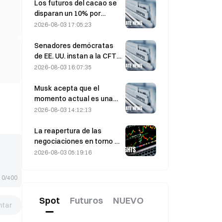
participantes del mercado
Los futuros del cacao se
disparan un 10% por
preocupaciones sobre el
2026-08-03 17:05:23
suministro y se acercan a
los 6.000 dólares la
Senadores demócratas
tonelada
de EE. UU. instan a la CFTC
a restringir los productos
2026-08-03 16:07:35
de apuestas sobre
incendios forestales ante
Musk acepta que el
una temporada récord de
momento actual es una
incendios
oportunidad de compra
2026-08-03 14:12:13
para SpaceX el 3 de
agosto.
La reapertura de las
negociaciones en torno a
Ormuz provoca una caída
2026-08-03 05:19:16
del precio del petróleo de
9%: ¿se disipa la prima por
0/400
riesgo geopolítico o el
mercado solo se enfría de
Spot
Futuros
NUEVO
forma temporal?
tar