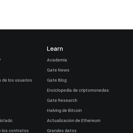
s
Learn
P
Academia
Gate News
 de los usuarios
Gate Blog
Enciclopedia de criptomonedas
Gate Research
Halving de Bitcoin
listado
Actualización de Ethereum
 los contratos
Grandes datos