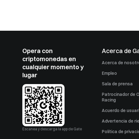
Opera con
Acerca de G
criptomonedas en
Acerca de nosotr
cualquier momento y
Empleo
lugar
Sala de prensa
Patrocinador de O
Racing
Acuerdo de usuar
Advertencia de ri
Escanea y descarga la app de Gate
Política de privac