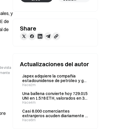
les, y 
E de 
Share
l de 
Actualizaciones del autor
de vista
camente
Japex adquiere la compañía
estadounidense de petróleo y gas
Fundare por 320 millones de
Hace2m
dólares
Una ballena convierte hoy 729.015
UNI en 1.578 ETH, valorados en 3
millones de dólares
Hace4m
Casi 8.000 comerciantes
bre
extranjeros acuden diariamente a
Huaqiangbei, en Shenzhen,
Hace6m
mientras las ventas de hardware