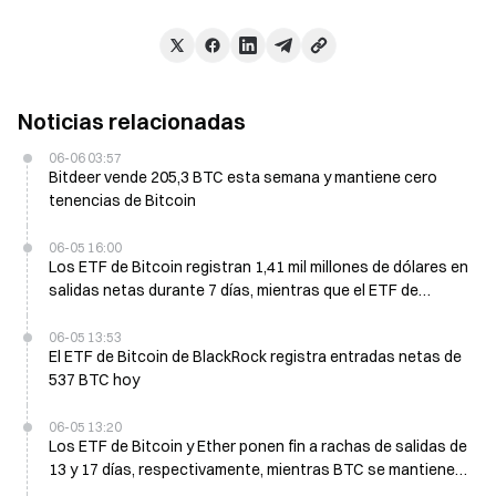
Noticias relacionadas
06-06 03:57
Bitdeer vende 205,3 BTC esta semana y mantiene cero
tenencias de Bitcoin
06-05 16:00
Los ETF de Bitcoin registran 1,41 mil millones de dólares en
salidas netas durante 7 días, mientras que el ETF de
Ethereum ve una entrada neta de 16,04 millones de dólares
en un solo día
06-05 13:53
El ETF de Bitcoin de BlackRock registra entradas netas de
537 BTC hoy
06-05 13:20
Los ETF de Bitcoin y Ether ponen fin a rachas de salidas de
13 y 17 días, respectivamente, mientras BTC se mantiene
en 62.300 dólares el 4 de junio