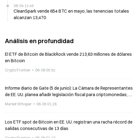
06-04 12:45
CleanSpark vende 654 BTC en mayo, las tenencias totales
alcanzan 13,470
Análisis en profundidad
El ETF de Bitcoin de BlackRock vende 213,63 millones de dólares
en Bitcoin
Crypto Frontier
06-06 05:52
Informe diario de Gate (5 de junio): La Cámara de Representantes
de EE. UU. planea añadir legislación fiscal para criptomonedas; el
primer día de cotización del ETF HYPG de Grayscale registró
Market Whisper
06-05 01:28
entradas de 4,7 millones
Los ETF spot de Bitcoin en EE. UU. registran una racha récord de
salidas consecutivas de 13 días
Crypto Frontier
06-05 01:13