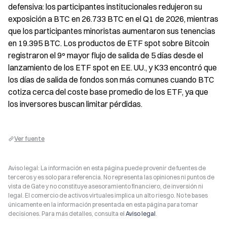
defensiva: los participantes institucionales redujeron su 
exposición a BTC en 26.733 BTC en el Q1 de 2026, mientras 
que los participantes minoristas aumentaron sus tenencias 
en 19.395 BTC. Los productos de ETF spot sobre Bitcoin 
registraron el 9º mayor flujo de salida de 5 días desde el 
lanzamiento de los ETF spot en EE. UU., y K33 encontró que 
los días de salida de fondos son más comunes cuando BTC 
cotiza cerca del coste base promedio de los ETF, ya que 
los inversores buscan limitar pérdidas.
Ver fuente
Aviso legal: La información en esta página puede provenir de fuentes de
terceros y es solo para referencia. No representa las opiniones ni puntos de
vista de Gate y no constituye asesoramiento financiero, de inversión ni
legal. El comercio de activos virtuales implica un alto riesgo. No te bases
únicamente en la información presentada en esta página para tomar
decisiones. Para más detalles, consulta el
Aviso legal
.