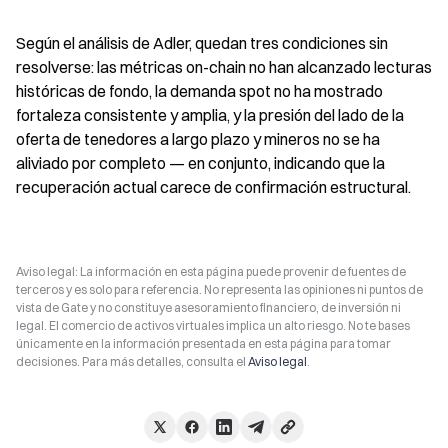
Según el análisis de Adler, quedan tres condiciones sin 
resolverse: las métricas on-chain no han alcanzado lecturas 
históricas de fondo, la demanda spot no ha mostrado 
fortaleza consistente y amplia, y la presión del lado de la 
oferta de tenedores a largo plazo y mineros no se ha 
aliviado por completo — en conjunto, indicando que la 
recuperación actual carece de confirmación estructural.
Aviso legal: La información en esta página puede provenir de fuentes de
terceros y es solo para referencia. No representa las opiniones ni puntos de
vista de Gate y no constituye asesoramiento financiero, de inversión ni
legal. El comercio de activos virtuales implica un alto riesgo. No te bases
únicamente en la información presentada en esta página para tomar
decisiones. Para más detalles, consulta el
Aviso legal
.